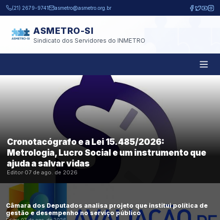
Pular para o conteúdo principal
(21) 2679-9741
asmetro@asmetro.org.br
ASMETRO-SI
Sindicato dos Servidores do INMETRO
Cronotacógrafo e a Lei 15.485/2026:
Metrologia, Lucro Social e um instrumento que
ajuda a salvar vidas
Editor
·
07 de ago. de 2026
Câmara dos Deputados analisa projeto que institui política de
gestão e desempenho no serviço público