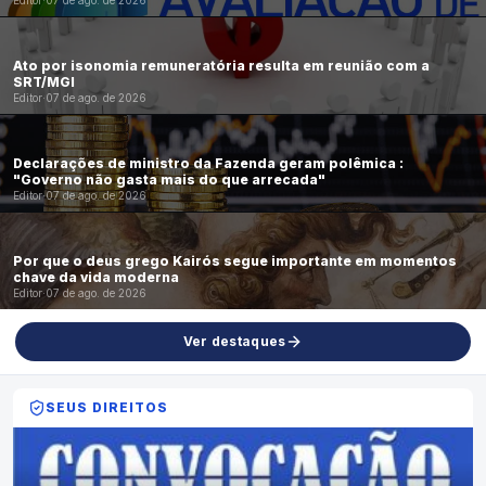
Editor
·
07 de ago. de 2026
Ato por isonomia remuneratória resulta em reunião com a
SRT/MGI
Editor
·
07 de ago. de 2026
Declarações de ministro da Fazenda geram polêmica :
"Governo não gasta mais do que arrecada"
Editor
·
07 de ago. de 2026
Por que o deus grego Kairós segue importante em momentos
chave da vida moderna
Editor
·
07 de ago. de 2026
Ver destaques
SEUS DIREITOS