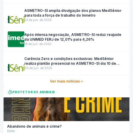
ASMETRO-SI amplia divulgação dos planos MedSênior
para toda a força de trabalho do Inmetro
23 de jun. de 2026
Após intensa negociação, ASMETRO-SI reduz reajuste
da UNIMED FERJ de 12,01% para 4,26%
18 de jun. de 2026
Carência Zero e condições exclusivas: MedSênior
realiza plantão presencial no ASMETRO-SI dia 10 de
junho
06 de jun. de 2026
Ver mais notícias
PROTETOR DE ANIMAIS
Abandono de animais é crime?
Editor