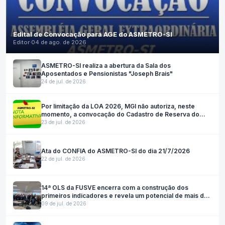
Edital de Convocação para AGE do ASMETRO-SI
Editor
·
04 de ago. de 2026
ASMETRO-SI realiza a abertura da Sala dos
Aposentados e Pensionistas "Joseph Brais"
24 de jul. de 2026
Por limitação da LOA 2026, MGI não autoriza, neste
momento, a convocação do Cadastro de Reserva do
Inmetro; Autarquia solicitará a prorrogação do concurso
23 de jul. de 2026
por mais dois anos.
Ata do CONFIA do ASMETRO-SI do dia 21/7/2026
22 de jul. de 2026
14ª OLS da FUSVE encerra com a construção dos
primeiros indicadores e revela um potencial de mais de
R$ 842 milhões em Lucro Social
09 de jul. de 2026