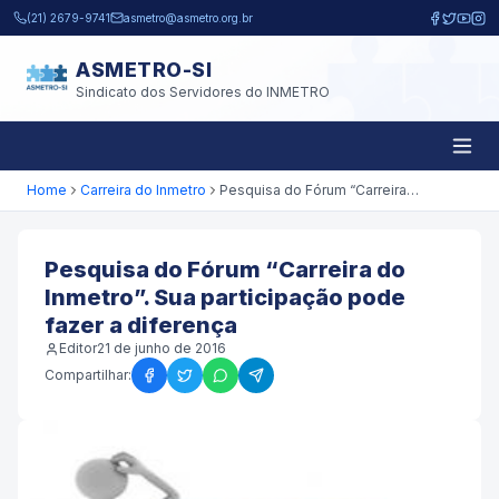
Pular para o conteúdo principal
(21) 2679-9741
asmetro@asmetro.org.br
ASMETRO-SI
Sindicato dos Servidores do INMETRO
Home
Carreira do Inmetro
Pesquisa do Fórum “Carreira do Inmetro”. Sua participação pode fazer a diferença
Pesquisa do Fórum “Carreira do
Inmetro”. Sua participação pode
fazer a diferença
Editor
21 de junho de 2016
Compartilhar: