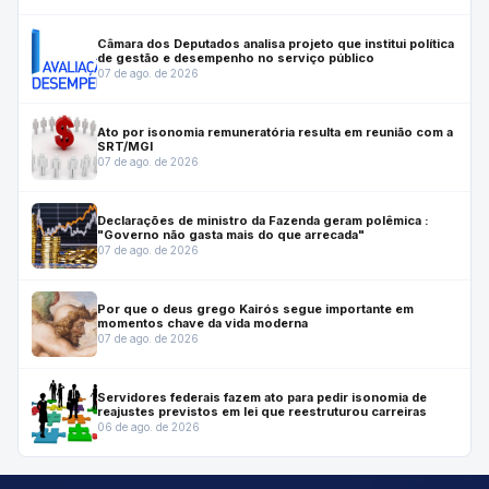
Câmara dos Deputados analisa projeto que institui política
de gestão e desempenho no serviço público
07 de ago. de 2026
Ato por isonomia remuneratória resulta em reunião com a
SRT/MGI
07 de ago. de 2026
Declarações de ministro da Fazenda geram polêmica :
"Governo não gasta mais do que arrecada"
07 de ago. de 2026
Por que o deus grego Kairós segue importante em
momentos chave da vida moderna
07 de ago. de 2026
Servidores federais fazem ato para pedir isonomia de
reajustes previstos em lei que reestruturou carreiras
06 de ago. de 2026