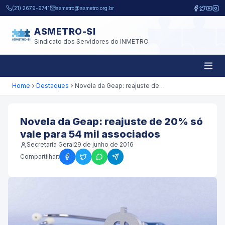
Pular para o conteúdo principal
(21) 2679-9741
asmetro@asmetro.org.br
ASMETRO-SI
Sindicato dos Servidores do INMETRO
Home
Destaques
Novela da Geap: reajuste de 20% só vale para 54 mil associados
Novela da Geap: reajuste de 20% só
vale para 54 mil associados
Secretaria Geral
29 de junho de 2016
Compartilhar: