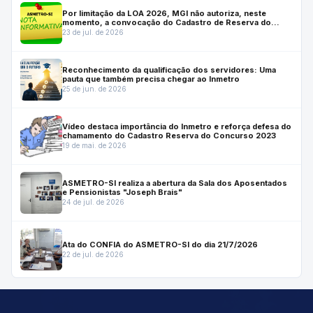
Por limitação da LOA 2026, MGI não autoriza, neste
momento, a convocação do Cadastro de Reserva do
Inmetro; Autarquia solicitará a prorrogação do concurso
23 de jul. de 2026
por mais dois anos.
Reconhecimento da qualificação dos servidores: Uma
pauta que também precisa chegar ao Inmetro
25 de jun. de 2026
Vídeo destaca importância do Inmetro e reforça defesa do
chamamento do Cadastro Reserva do Concurso 2023
19 de mai. de 2026
ASMETRO-SI realiza a abertura da Sala dos Aposentados
e Pensionistas "Joseph Brais"
24 de jul. de 2026
Ata do CONFIA do ASMETRO-SI do dia 21/7/2026
22 de jul. de 2026