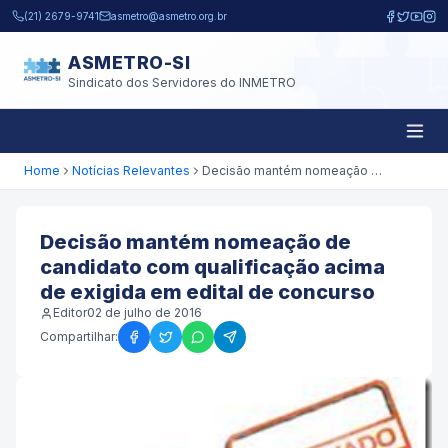
Pular para o conteúdo principal
(21) 2679-9741
asmetro@asmetro.org.br
ASMETRO-SI
Sindicato dos Servidores do INMETRO
Home
Notícias Relevantes
Decisão mantém nomeação de candidato com qualificação acima de exigida em edital de concurso
Decisão mantém nomeação de
candidato com qualificação acima
de exigida em edital de concurso
Editor
02 de julho de 2016
Compartilhar: