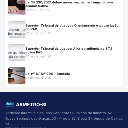
Lei 14.230/2021 define novas regras para improbidade
administrativa
26 de out. de 2021
Superior Tribunal de Justiça : O andamento e a conclusão
do PAD
22 de abr. de 2020
Superior Tribunal de Justiça: A jurisprudência do STJ
sobre PAD
22 de abr. de 2020
Lei nº 8.112/1990 - Anotada
08 de nov. de 2017
ASMETRO-SI
Sindicato Intermunicipal dos Servidores Públicos do Inmetro.
Av.
Nossa Senhora das Graças, 50 - Prédio 32, Bloco 31, Duque de Caxias,
RJ