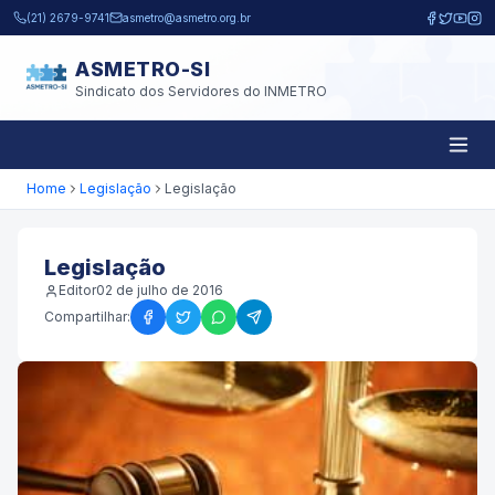
Pular para o conteúdo principal
(21) 2679-9741
asmetro@asmetro.org.br
ASMETRO-SI
Sindicato dos Servidores do INMETRO
Home
Legislação
Legislação
Legislação
Editor
02 de julho de 2016
Compartilhar: