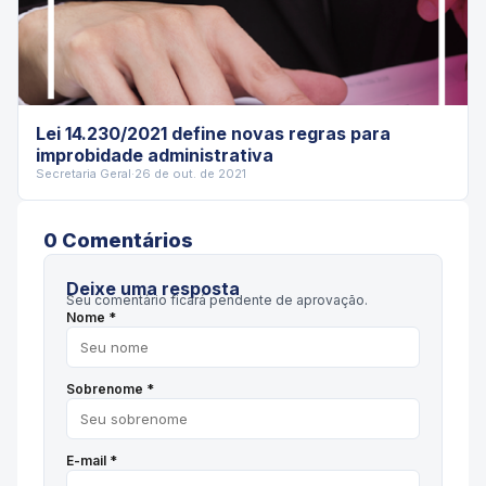
Lei 14.230/2021 define novas regras para
improbidade administrativa
Secretaria Geral
·
26 de out. de 2021
0
Comentário
s
Deixe uma resposta
Seu comentário ficará pendente de aprovação.
Nome *
Sobrenome *
E-mail *