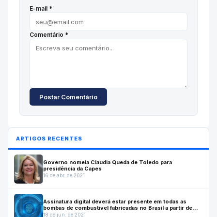
E-mail *
Comentário *
Postar Comentário
ARTIGOS RECENTES
Governo nomeia Claudia Queda de Toledo para
presidência da Capes
16 de abr. de 2021
Assinatura digital deverá estar presente em todas as
bombas de combustível fabricadas no Brasil a partir de
julho de 2022
18 de jun. de 2021