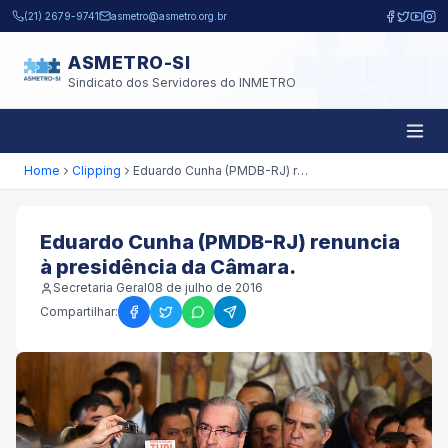
Pular para o conteúdo principal
(21) 2679-9741
asmetro@asmetro.org.br
ASMETRO-SI
Sindicato dos Servidores do INMETRO
Home
Clipping
Eduardo Cunha (PMDB-RJ) renuncia à presidência da Câmara.
Eduardo Cunha (PMDB-RJ) renuncia
à presidência da Câmara.
Secretaria Geral
08 de julho de 2016
Compartilhar: