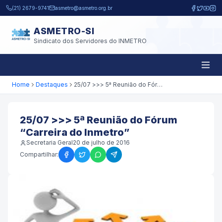
Pular para o conteúdo principal
(21) 2679-9741
asmetro@asmetro.org.br
ASMETRO-SI
Sindicato dos Servidores do INMETRO
Home
Destaques
25/07 >>> 5ª Reunião do Fórum “Carreira do Inmetro”
25/07 >>> 5ª Reunião do Fórum
“Carreira do Inmetro”
Secretaria Geral
20 de julho de 2016
Compartilhar: