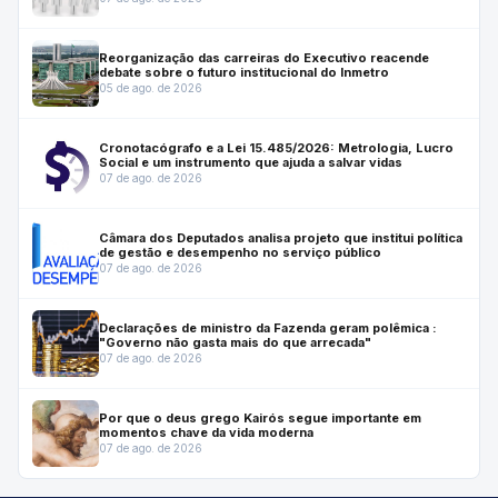
Reorganização das carreiras do Executivo reacende
debate sobre o futuro institucional do Inmetro
05 de ago. de 2026
Cronotacógrafo e a Lei 15.485/2026: Metrologia, Lucro
Social e um instrumento que ajuda a salvar vidas
07 de ago. de 2026
Câmara dos Deputados analisa projeto que institui política
de gestão e desempenho no serviço público
07 de ago. de 2026
Declarações de ministro da Fazenda geram polêmica :
"Governo não gasta mais do que arrecada"
07 de ago. de 2026
Por que o deus grego Kairós segue importante em
momentos chave da vida moderna
07 de ago. de 2026