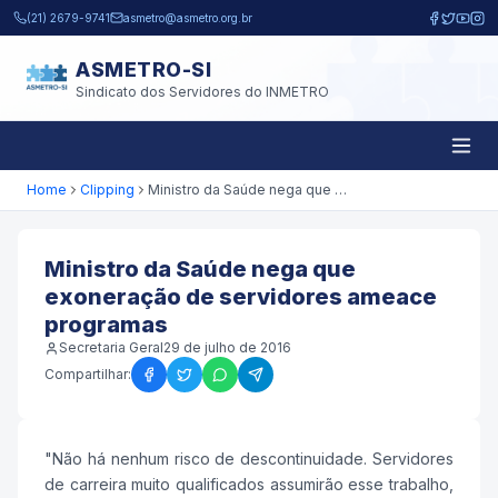
Pular para o conteúdo principal
(21) 2679-9741
asmetro@asmetro.org.br
ASMETRO-SI
Sindicato dos Servidores do INMETRO
Home
Clipping
Ministro da Saúde nega que exoneração de servidores ameace programas
Ministro da Saúde nega que
exoneração de servidores ameace
programas
Secretaria Geral
29 de julho de 2016
Compartilhar:
"Não há nenhum risco de descontinuidade. Servidores
de carreira muito qualificados assumirão esse trabalho,