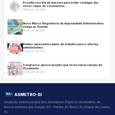
Escolha correta da máscara para evitar contágio das
novas cepas do coronavírus
18 de jun. de 2021
Novo Marco Regulatório da Improbidade Administrativa
chega ao Senado
18 de jun. de 2021
Relator apresentou plano de trabalho para a reforma
administrativa
17 de jun. de 2021
Congresso aprova projeto que torna viável sanção do
Orçamento
20 de abr. de 2021
ASMETRO-SI
Sindicato Intermunicipal dos Servidores Públicos do Inmetro.
Av.
Nossa Senhora das Graças, 50 - Prédio 32, Bloco 31, Duque de Caxias,
RJ