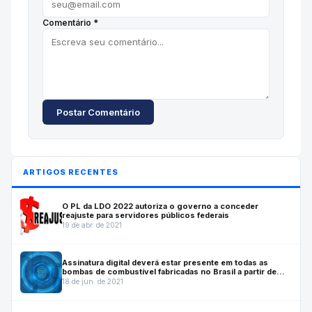
Comentário *
Postar Comentário
ARTIGOS RECENTES
O PL da LDO 2022 autoriza o governo a conceder
reajuste para servidores públicos federais
19 de abr. de 2021
Assinatura digital deverá estar presente em todas as
bombas de combustível fabricadas no Brasil a partir de
julho de 2022
18 de jun. de 2021