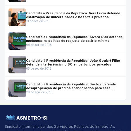
Candidata à Presidência da República: Vera Lúcia defende
estatização de universidades e hospitais privados
13 de set. de 2018
Candidato à Presidência da República: Álvaro Dias defende
mudanças na política de reajuste do salário mínimo
06 de set. de 2018
Candidato à Presidência da República: João Goulart Filho
defende interferência no BC e nos bancos privados
05 de set. de 2018
Candidato à Presidência da República: Boulos defende
desapropriação de prédios abandonados para casa
popular
29 de ago. de 2018
ASMETRO-SI
Sindicato Intermunicipal dos Servidores Públicos do Inmetro.
Av.