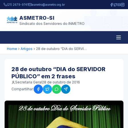
Pular para o conteúdo principal
(21) 2679-9741
asmetro@asmetro.org.br
ASMETRO-SI
Sindicato dos Servidores do INMETRO
Home
Artigos
28 de outubro “DIA do SERVIDOR PÚBLICO” em 2 frases
28 de outubro “DIA do SERVIDOR
PÚBLICO” em 2 frases
Secretaria Geral
28 de outubro de 2016
Compartilhar: