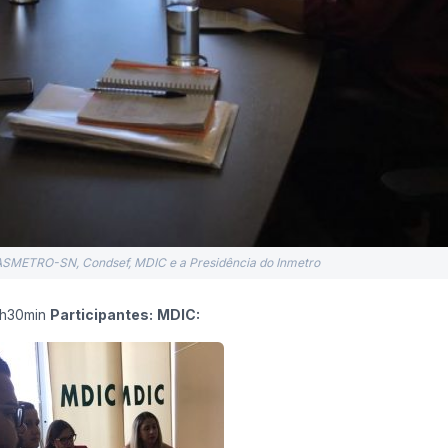
 ASMETRO-SN, Condsef, MDIC e a Presidência do Inmetro
6h30min
Participantes:
MDIC: