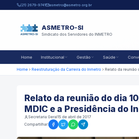
Pular para o conteúdo principal
(21) 2679-9741
asmetro@asmetro.org.br
ASMETRO-SI
Sindicato dos Servidores do INMETRO
Home
Institucional
Gestão
Saúde
Conv
Home
Reestruturação da Carreira do Inmetro
Relato da reunião do dia 
MDIC e a Presidência do I
Secretaria Geral
15 de abril de 2017
Compartilhar: