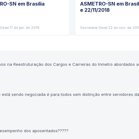
O-SN em Brasília
ASMETRO-SN em Brasíli
e 22/11/2018
 Geral
·
17 de jan. de 2019
Secretaria Geral
·
22 de nov. de 201
vos na Reestruturação dos Cargos e Carreiras do Inmetro abordados a
 está sendo negociada é para todos sem distinção entre servidores da
e Desempenho dos aposentados?????