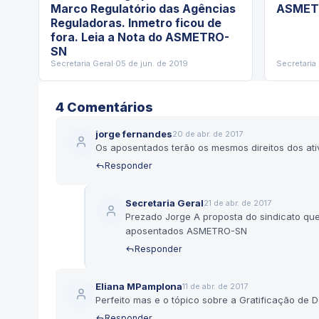
Marco Regulatório das Agências
ASMETR
Reguladoras. Inmetro ficou de
fora. Leia a Nota do ASMETRO-
SN
Secretaria Geral
·
05 de jun. de 2019
Secretaria
4
Comentário
s
jorge fernandes
20 de abr. de 2017
Os aposentados terão os mesmos direitos dos ati
Responder
Secretaria Geral
21 de abr. de 2017
Prezado Jorge A proposta do sindicato que
aposentados ASMETRO-SN
Responder
Eliana MPamplona
11 de abr. de 2017
Perfeito mas e o tópico sobre a Gratificação d
Responder