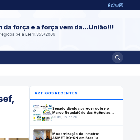
m da força e a força vem da...União!!!
regidos pela Lei 11.355/2006
ARTIGOS RECENTES
sef,
Senado divulga parecer sobre o
Marco Regulatório das Agências
Reguladoras. Inmetro ficou de fora.
05 de jun. de 2019
Leia a Nota do ASMETRO-SN
Modernização do Inmetro:
ASMETRO-SN em Brasília