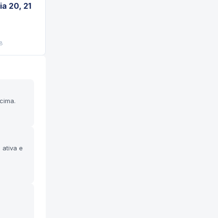
a 20, 21
8
cima.
 ativa e