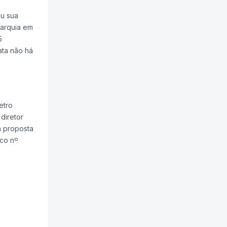
ou sua
arquia em
5
ata não há
etro
diretor
a proposta
co nº