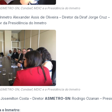
 ASMETRO-SN, Condsef, MDIC e a Presidência do Inmetro
metro Alexander Assis de Oliveira – Diretor da Diraf Jorge Cruz –
or da Presidência do Inmetro
 ASMETRO-SN, Condsef, MDIC e a Presidência do Inmetro
 Josemilton Costa – Diretor
ASMETRO-SN:
Rodrigo Ozanan – Presi
 o Inmetro: