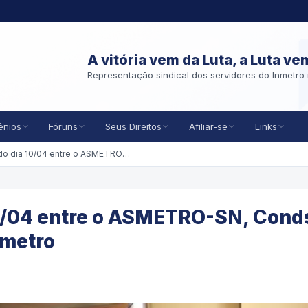
A vitória vem da Luta, a Luta ve
Representação sindical dos servidores do Inmetro 
ênios
Fóruns
Seus Direitos
Afiliar-se
Links
Relato da reunião do dia 10/04 entre o ASMETRO-SN, Condsef, MDIC e a Presidência do Inmetro
10/04 entre o ASMETRO-SN, Cond
nmetro