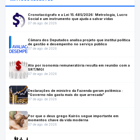
Cronotacógrafo e a Lei 15.485/2026: Metrologia, Lucro
Social e um instrumento que ajuda a salvar vidas
07 de ago. de 2026
Câmara dos Deputados analisa projeto que institui política
de gestão e desempenho no serviço público
07 de ago. de 2026
Ato por isonomia remuneratória resulta em reunião com a
SRT/MGI
07 de ago. de 2026
Declarações de ministro da Fazenda geram polêmica :
"Governo não gasta mais do que arrecada"
07 de ago. de 2026
Por que o deus grego Kairós segue importante em
momentos chave da vida moderna
07 de ago. de 2026