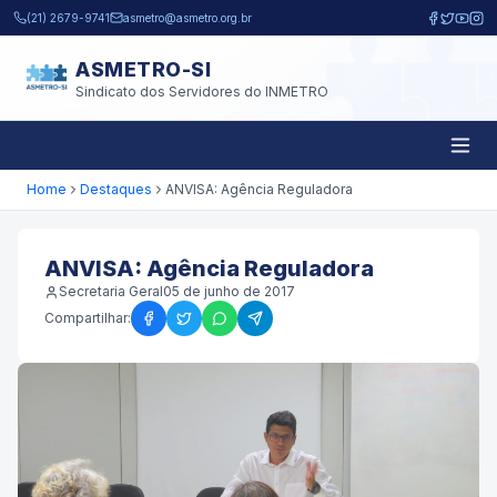
Pular para o conteúdo principal
(21) 2679-9741
asmetro@asmetro.org.br
ASMETRO-SI
Sindicato dos Servidores do INMETRO
Home
Destaques
ANVISA: Agência Reguladora
ANVISA: Agência Reguladora
Secretaria Geral
05 de junho de 2017
Compartilhar: