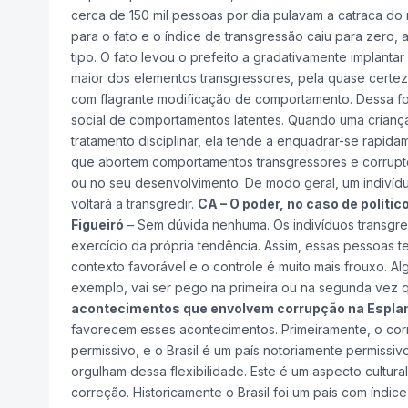
cerca de 150 mil pessoas por dia pulavam a catraca do
para o fato e o índice de transgressão caiu para zero
tipo. O fato levou o prefeito a gradativamente implanta
maior dos elementos transgressores, pela quase certez
com flagrante modificação de comportamento. Dessa for
social de comportamentos latentes. Quando uma crian
tratamento disciplinar, ela tende a enquadrar-se rapida
que abortem comportamentos transgressores e corrupt
ou no seu desenvolvimento. De modo geral, um indivíduo
voltará a transgredir.
CA – O poder, no caso de políti
Figueiró
– Sem dúvida nenhuma. Os indivíduos transgre
exercício da própria tendência. Assim, essas pessoas 
contexto favorável e o controle é muito mais frouxo. 
exemplo, vai ser pego na primeira ou na segunda vez q
acontecimentos que envolvem corrupção na Esplan
favorecem esses acontecimentos. Primeiramente, o corr
permissivo, e o Brasil é um país notoriamente permissi
orgulham dessa flexibilidade. Este é um aspecto cultural:
correção. Historicamente o Brasil foi um país com índic