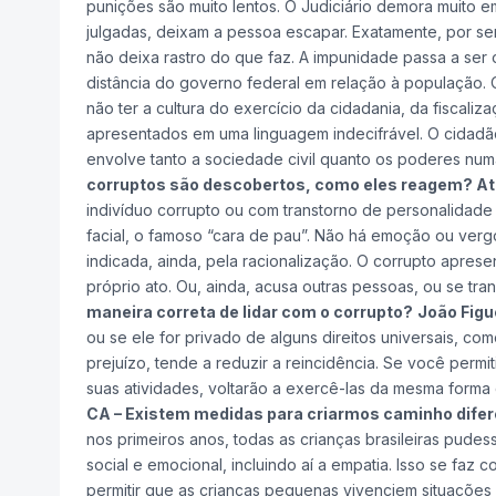
punições são muito lentos. O Judiciário demora muito
julgadas, deixam a pessoa escapar. Exatamente, por se
não deixa rastro do que faz. A impunidade passa a ser o
distância do governo federal em relação à população.
não ter a cultura do exercício da cidadania, da fiscal
apresentados em uma linguagem indecifrável. O cidad
envolve tanto a sociedade civil quanto os poderes nu
corruptos são descobertos, como eles reagem? At
indivíduo corrupto ou com transtorno de personalidade
facial, o famoso “cara de pau”. Não há emoção ou verg
indicada, ainda, pela racionalização. O corrupto apresen
próprio ato. Ou, ainda, acusa outras pessoas, ou se tr
maneira correta de lidar com o corrupto?
João Figu
ou se ele for privado de alguns direitos universais, c
prejuízo, tende a reduzir a reincidência. Se você permi
suas atividades, voltarão a exercê-las da mesma forma
CA – Existem medidas para criarmos caminho dife
nos primeiros anos, todas as crianças brasileiras pud
social e emocional, incluindo aí a empatia. Isso se faz
permitir que as crianças pequenas vivenciem situações 