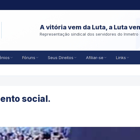
A vitória vem da Luta, a Luta ve
Representação sindical dos servidores do Inmetro 
ênios
Fóruns
Seus Direitos
Afiliar-se
Links
nto social.