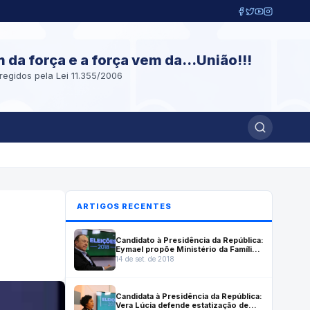
m da força e a força vem da...União!!!
regidos pela Lei 11.355/2006
ARTIGOS RECENTES
Candidato à Presidência da República:
Eymael propõe Ministério da Família e
financiamento integral de imóvel
14 de set. de 2018
Candidata à Presidência da República:
Vera Lúcia defende estatização de