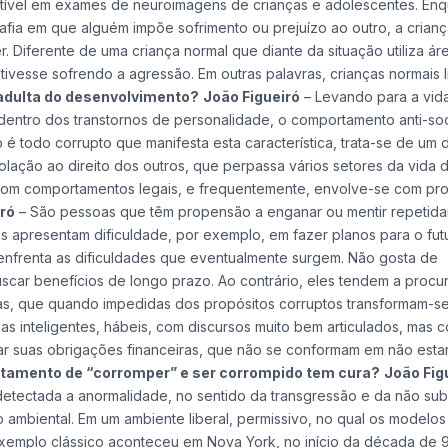
ptível em exames de neuroimagens de crianças e adolescentes. En
fia em que alguém impõe sofrimento ou prejuízo ao outro, a crian
. Diferente de uma criança normal que diante da situação utiliza ár
ivesse sofrendo a agressão. Em outras palavras, crianças normais 
adulta do desenvolvimento?
João Figueiró
– Levando para a vida
 dentro dos transtornos de personalidade, o comportamento anti-soc
é todo corrupto que manifesta esta característica, trata-se de um 
iolação ao direito dos outros, que perpassa vários setores da vida 
 com comportamentos legais, e frequentemente, envolve-se com pr
ró
– São pessoas que têm propensão a enganar ou mentir repetid
s apresentam dificuldade, por exemplo, em fazer planos para o fut
 enfrenta as dificuldades que eventualmente surgem. Não gosta de
scar benefícios de longo prazo. Ao contrário, eles tendem a procur
vas, que quando impedidas dos propósitos corruptos transformam-se
s inteligentes, hábeis, com discursos muito bem articulados, mas 
ar suas obrigações financeiras, que não se conformam em não esta
tamento de “corromper” e ser corrompido tem cura?
João Fig
etectada a anormalidade, no sentido da transgressão e da não su
o ambiental. Em um ambiente liberal, permissivo, no qual os modelos 
exemplo clássico aconteceu em Nova York, no início da década de 