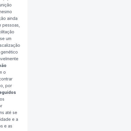
unição
 mesmo
ção ainda
e pessoas,
ilitação
-se um
iscalização
 genético
vavelmente
oão
m o
contrar
o, por
seguidos
tos
or
ns até se
lidade e a
os e as