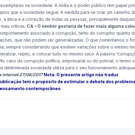
exemplares na sociedade. A mídia e o poder público tem papel pri
los que a sociedade segue. A medida para se criar um caminho di
, a ética e a correção de todas as pessoas, principalmente daquel
mais críticas.
CA – O senhor gostaria de fazer mais alguma col
 comportamento associado à corrupção, tanto do corruptor quanto 
ituações, que não podem ser generalizadas. O que comentamos o f
ência, sempre considerando que existem variações sobre o mesmo t
ralizar, repito, e colocar tudo no mesmo saco. A palavra “corrupç
o caso da corrupção política, empresarial ou do policial, o termo s
uma determinada sociedade utiliza para o seu funcionamento adequ
a internet 27/06/2017
Nota: O presente artigo não traduz
blicação tem o propósito de estimular o debate dos problem
do pensamento contemporâneo