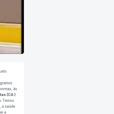
usto
agramos
normas, às
as (CA )
a. Temos
, a saúde
ue a