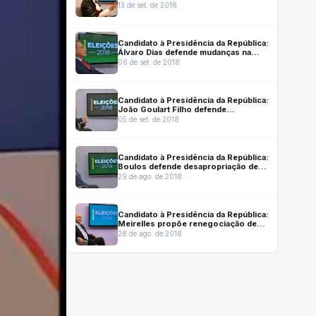
universidades e hospitais privados
13 de set. de 2018
Candidato à Presidência da República:
Álvaro Dias defende mudanças na
política de reajuste do salário mínimo
06 de set. de 2018
Candidato à Presidência da República:
João Goulart Filho defende
interferência no BC e nos bancos
05 de set. de 2018
privados
Candidato à Presidência da República:
Boulos defende desapropriação de
prédios abandonados para casa
29 de ago. de 2018
popular
Candidato à Presidência da República:
Meirelles propõe renegociação de
dívidas de pessoas físicas
28 de ago. de 2018