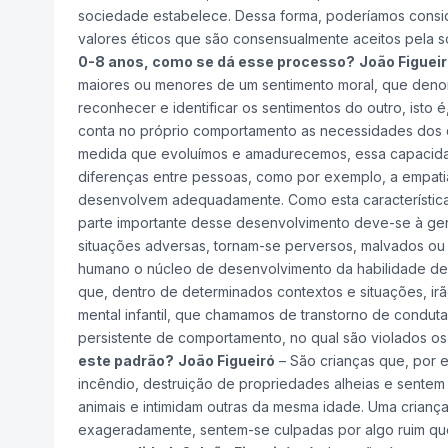
sociedade estabelece. Dessa forma, poderíamos conside
valores éticos que são consensualmente aceitos pela 
0-8 anos, como se dá esse processo?
João Figuei
maiores ou menores de um sentimento moral, que deno
reconhecer e identificar os sentimentos do outro, isto 
conta no próprio comportamento as necessidades dos d
medida que evoluímos e amadurecemos, essa capacidade 
diferenças entre pessoas, como por exemplo, a empati
desenvolvem adequadamente. Como esta característica
parte importante desse desenvolvimento deve-se à gené
situações adversas, tornam-se perversos, malvados ou
humano o núcleo de desenvolvimento da habilidade de e
que, dentro de determinados contextos e situações, irã
mental infantil, que chamamos de transtorno de condut
persistente de comportamento, no qual são violados os
este padrão?
João Figueiró
– São crianças que, por
incêndio, destruição de propriedades alheias e sentem 
animais e intimidam outras da mesma idade. Uma criança 
exageradamente, sentem-se culpadas por algo ruim qu