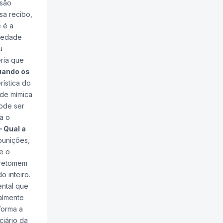
 são
sa recibo,
e é a
ciedade
u
ria que
uando os
ística do
 de mímica
pode ser
a o
– Qual a
punições,
e o
s retomem
 inteiro.
ntal que
almente
forma a
ciário da