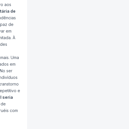
vo aos
tária de
ndências
apaz de
var em
itada. À
ndes
imais. Uma
iados em
No ser
ndivíduos
transtorno
epetitivo e
l seria
 de
cruéis com