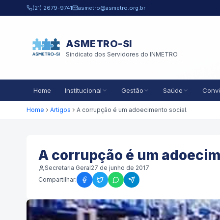
Pular para o conteúdo principal
(21) 2679-9741
asmetro@asmetro.org.br
ASMETRO-SI
Sindicato dos Servidores do INMETRO
Home
Institucional
Gestão
Saúde
Conv
Home
Artigos
A corrupção é um adoecimento social.
A corrupção é um adoecime
Secretaria Geral
27 de junho de 2017
Compartilhar: