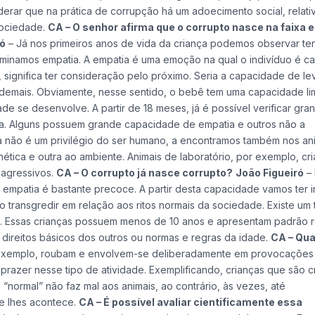
rar que na prática de corrupção há um adoecimento social, relati
sociedade.
CA – O senhor afirma que o corrupto nasce na faixa e
ró
– Já nos primeiros anos de vida da criança podemos observar te
minamos empatia. A empatia é uma emoção na qual o indivíduo é c
é, significa ter consideração pelo próximo. Seria a capacidade de le
emais. Obviamente, nesse sentido, o bebê tem uma capacidade lim
se desenvolve. A partir de 18 meses, já é possível verificar gra
a. Alguns possuem grande capacidade de empatia e outros não a
 não é um privilégio do ser humano, a encontramos também nos an
tica e outra ao ambiente. Animais de laboratório, por exemplo, cr
 agressivos.
CA – O corrupto já nasce corrupto?
João Figueiró
– 
mpatia é bastante precoce. A partir desta capacidade vamos ter i
o transgredir em relação aos ritos normais da sociedade. Existe um 
a. Essas crianças possuem menos de 10 anos e apresentam padrão r
 direitos básicos dos outros ou normas e regras da idade.
CA – Qua
 exemplo, roubam e envolvem-se deliberadamente em provocações
prazer nesse tipo de atividade. Exemplificando, crianças que são 
“normal” não faz mal aos animais, ao contrário, às vezes, até
e lhes acontece.
CA – É possível avaliar cientificamente essa