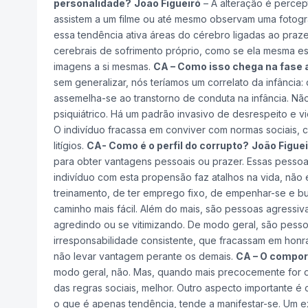
personalidade?
João Figueiró
– A alteração é perce
assistem a um filme ou até mesmo observam uma fotogra
essa tendência ativa áreas do cérebro ligadas ao prazer
cerebrais de sofrimento próprio, como se ela mesma est
imagens a si mesmas.
CA – Como isso chega na fase 
sem generalizar, nós teríamos um correlato da infância:
assemelha-se ao transtorno de conduta na infância. Não 
psiquiátrico. Há um padrão invasivo de desrespeito e v
O indivíduo fracassa em conviver com normas sociais,
litígios.
CA- Como é o perfil do corrupto?
João Figuei
para obter vantagens pessoais ou prazer. Essas pessoa
indivíduo com esta propensão faz atalhos na vida, não
treinamento, de ter emprego fixo, de empenhar-se e bu
caminho mais fácil. Além do mais, são pessoas agressi
agredindo ou se vitimizando. De modo geral, são pessoa
irresponsabilidade consistente, que fracassam em honr
não levar vantagem perante os demais.
CA – O compor
modo geral, não. Mas, quando mais precocemente for d
das regras sociais, melhor. Outro aspecto importante é 
o que é apenas tendência, tende a manifestar-se. Um 