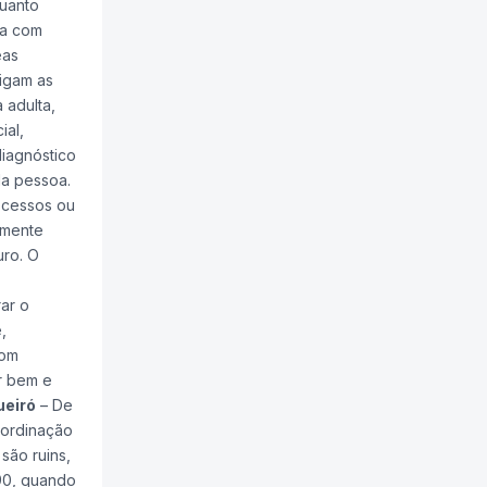
quanto
ça com
eas
ligam as
 adulta,
ial,
diagnóstico
da pessoa.
ocessos ou
amente
uro. O
ar o
,
com
r bem e
ueiró
– De
bordinação
são ruins,
90, quando