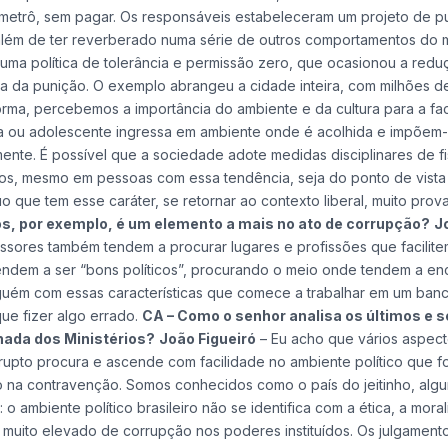
 metrô, sem pagar. Os responsáveis estabeleceram um projeto de p
, além de ter reverberado numa série de outros comportamentos do
r uma política de tolerância e permissão zero, que ocasionou a redu
a da punição. O exemplo abrangeu a cidade inteira, com milhões d
ma, percebemos a importância do ambiente e da cultura para a fac
ça ou adolescente ingressa em ambiente onde é acolhida e impõem
mente. É possível que a sociedade adote medidas disciplinares de f
os, mesmo em pessoas com essa tendência, seja do ponto de vista
 que tem esse caráter, se retornar ao contexto liberal, muito pro
cos, por exemplo, é um elemento a mais no ato de corrupção?
J
ssores também tendem a procurar lugares e profissões que facilite
tendem a ser “bons políticos”, procurando o meio onde tendem a en
Alguém com essas características que comece a trabalhar em um banc
ue fizer algo errado.
CA – Como o senhor analisa os últimos e 
ada dos Ministérios?
João Figueiró
– Eu acho que vários aspec
upto procura e ascende com facilidade no ambiente político que f
vo na contravenção. Somos conhecidos como o país do jeitinho, algu
 o ambiente político brasileiro não se identifica com a ética, a mora
e muito elevado de corrupção nos poderes instituídos. Os julgament