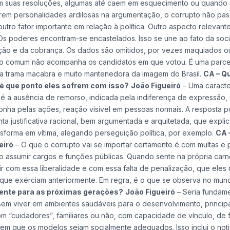
 em suas resoluções, algumas até caem em esquecimento ou quando
rem personalidades ardilosas na argumentação, o corrupto não pas
utro fator importante em relação à política. Outro aspecto relevant
 Os poderes encontram-se encastelados. Isso se une ao fato da so
ização e da cobrança. Os dados são omitidos, por vezes maquiados o
ão comum não acompanha os candidatos em que votou. É uma parce
ma trama macabra e muito mantenedora da imagem do Brasil.
CA – Q
é que ponto eles sofrem com isso?
João Figueiró
– Uma caracter
 é a ausência de remorso, indicada pela indiferença de expressão,
onha pelas ações, reação visível em pessoas normais. A resposta 
ta justificativa racional, bem argumentada e arquitetada, que explic
ansforma em vítima, alegando perseguição política, por exemplo.
CA 
eiró
– O que o corrupto vai se importar certamente é com multas e 
omo assumir cargos e funções públicas. Quando sente na própria carn
tir com essa liberalidade e com essa falta de penalização, que ele
 que exerciam anteriormente. Em regra, é o que se observa no mundo
rente para as próximas gerações?
João Figueiró
– Seria fundame
essem viver em ambientes saudáveis para o desenvolvimento, princip
 com “cuidadores”, familiares ou não, com capacidade de vínculo, de 
em que os modelos sejam socialmente adequados. Isso inclui o noti