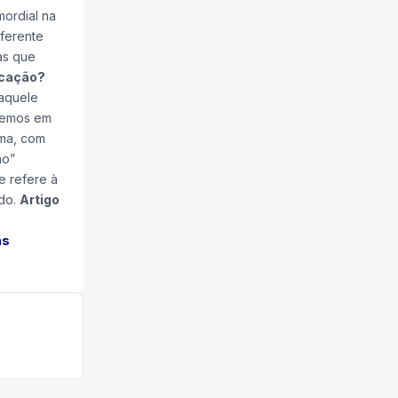
mordial na
ferente
as que
ocação?
daquele
izemos em
ema, com
ão”
e refere à
ado.
Artigo
as