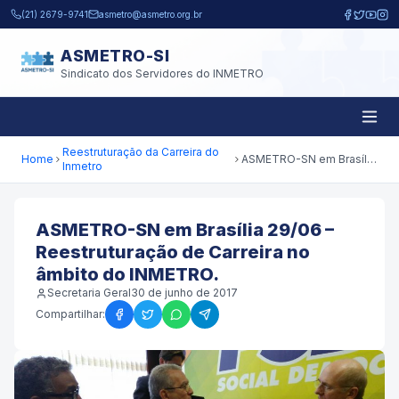
Pular para o conteúdo principal
(21) 2679-9741
asmetro@asmetro.org.br
ASMETRO-SI
Sindicato dos Servidores do INMETRO
Reestruturação da Carreira do
Home
ASMETRO-SN em Brasília 29/06 – Reestruturação de Carreira no âmbito do INMETRO.
Inmetro
ASMETRO-SN em Brasília 29/06 –
Reestruturação de Carreira no
âmbito do INMETRO.
Secretaria Geral
30 de junho de 2017
Compartilhar: