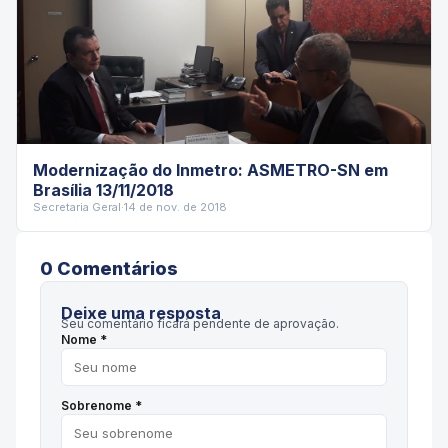
Modernização do Inmetro: ASMETRO-SN em
Brasília 13/11/2018
Secretaria Geral
·
14 de nov. de 2018
0
Comentário
s
Deixe uma resposta
Seu comentário ficará pendente de aprovação.
Nome *
Sobrenome *