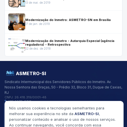
carga tributária
13 de mai. de 2019
Modernização do Inmetro: ASMETRO-SN em Brasília
17 de jan. de 2019
Modernização do Inmetro - Autarquia Especial (agência
reguladora) - Retrospectiva
22 de dez. de 2018
ASMETRO-SI
Sindicato Intermunicipal dos Servidores Públicos do Inmetro.
Av.
Nossa Senhora das Graças, 50 - Prédio 32, Bloco 31, Duque de Caxias,
RJ
CNPJ:
26.418.319/0001-48
(21) 2679-9741
asmetro@asmetro.org.br
Nós usamos cookies e tecnologias semelhantes para
Links Rápidos
melhorar sua experiência no site da
ASMETRO-SI
,
Institucional
personalizar conteúdo e analisar o uso de nossos serviços.
Gestão
Ao continuar navegando, você concorda com essa
Saúde