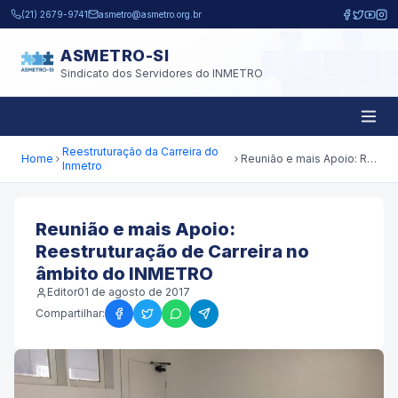
Pular para o conteúdo principal
(21) 2679-9741
asmetro@asmetro.org.br
ASMETRO-SI
Sindicato dos Servidores do INMETRO
Reestruturação da Carreira do
Home
Reunião e mais Apoio: Reestruturação de Carreira no âmbito do INMETRO
Inmetro
Reunião e mais Apoio:
Reestruturação de Carreira no
âmbito do INMETRO
Editor
01 de agosto de 2017
Compartilhar: