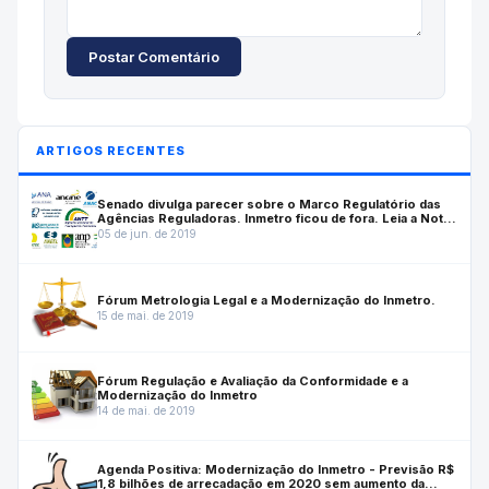
Postar Comentário
ARTIGOS RECENTES
Senado divulga parecer sobre o Marco Regulatório das
Agências Reguladoras. Inmetro ficou de fora. Leia a Nota
do ASMETRO-SN
05 de jun. de 2019
Fórum Metrologia Legal e a Modernização do Inmetro.
15 de mai. de 2019
Fórum Regulação e Avaliação da Conformidade e a
Modernização do Inmetro
14 de mai. de 2019
Agenda Positiva: Modernização do Inmetro - Previsão R$
1,8 bilhões de arrecadação em 2020 sem aumento da