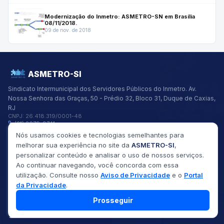
Modernização do Inmetro: ASMETRO-SN em Brasília
08/11/2018.
09 de nov. de 2018
ASMETRO-SI
Sindicato Intermunicipal dos Servidores Públicos do Inmetro.
Av.
Nossa Senhora das Graças, 50 - Prédio 32, Bloco 31, Duque de Caxias,
RJ
CNPJ:
26.418.319/0001-48
(21) 2679-9741
asmetro@asmetro.org.br
Nós usamos cookies e tecnologias semelhantes para
Links Rápidos
melhorar sua experiência no site da
ASMETRO-SI
,
Institucional
personalizar conteúdo e analisar o uso de nossos serviços.
Gestão
Ao continuar navegando, você concorda com essa
Saúde
utilização. Consulte nosso
Aviso de Privacidade
e o
Portal
Convênios
Fóruns
da Privacidade
.
Seus Direitos
Prosseguir
©
2026
ASMETRO-SI
Todos os direitos reservados