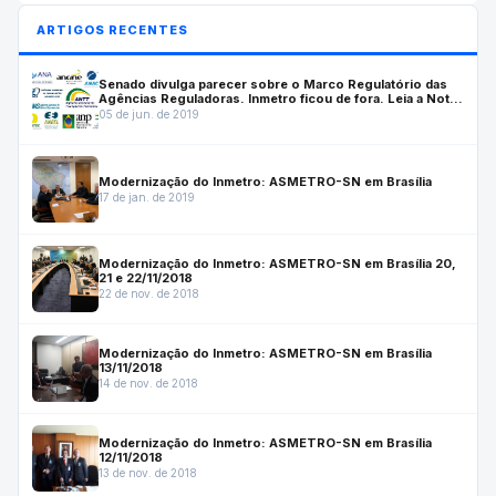
ARTIGOS RECENTES
Senado divulga parecer sobre o Marco Regulatório das
Agências Reguladoras. Inmetro ficou de fora. Leia a Nota
do ASMETRO-SN
05 de jun. de 2019
Modernização do Inmetro: ASMETRO-SN em Brasília
17 de jan. de 2019
Modernização do Inmetro: ASMETRO-SN em Brasília 20,
21 e 22/11/2018
22 de nov. de 2018
Modernização do Inmetro: ASMETRO-SN em Brasília
13/11/2018
14 de nov. de 2018
Modernização do Inmetro: ASMETRO-SN em Brasília
12/11/2018
13 de nov. de 2018