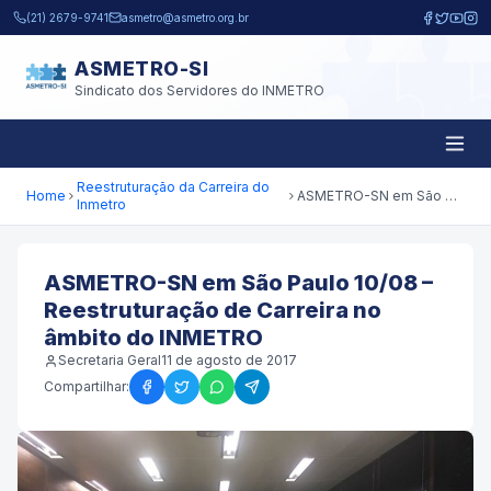
Pular para o conteúdo principal
(21) 2679-9741
asmetro@asmetro.org.br
ASMETRO-SI
Sindicato dos Servidores do INMETRO
Reestruturação da Carreira do
Home
ASMETRO-SN em São Paulo 10/08 – Reestruturação de Carreira no âmbito do INMETRO
Inmetro
ASMETRO-SN em São Paulo 10/08 –
Reestruturação de Carreira no
âmbito do INMETRO
Secretaria Geral
11 de agosto de 2017
Compartilhar: