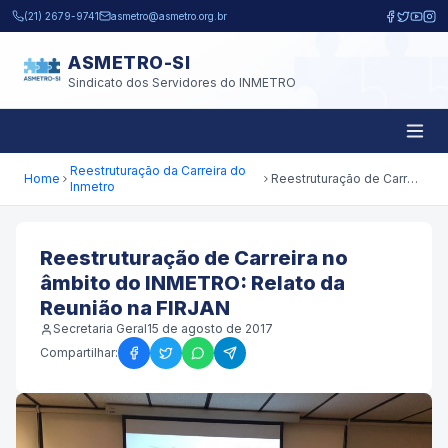
Pular para o conteúdo principal
(21) 2679-9741
asmetro@asmetro.org.br
ASMETRO-SI
Sindicato dos Servidores do INMETRO
Reestruturação da Carreira do
Home
Reestruturação de Carreira no âmbito do INMETRO: Relato da Reunião na FIRJAN
Inmetro
Reestruturação de Carreira no
âmbito do INMETRO: Relato da
Reunião na FIRJAN
Secretaria Geral
15 de agosto de 2017
Compartilhar: