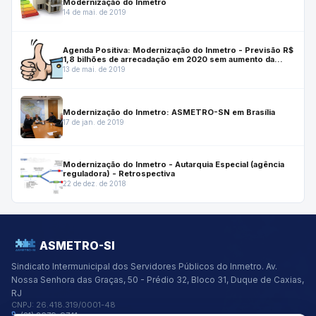
Modernização do Inmetro
14 de mai. de 2019
Agenda Positiva: Modernização do Inmetro - Previsão R$
1,8 bilhões de arrecadação em 2020 sem aumento da
carga tributária
13 de mai. de 2019
Modernização do Inmetro: ASMETRO-SN em Brasília
17 de jan. de 2019
Modernização do Inmetro - Autarquia Especial (agência
reguladora) - Retrospectiva
22 de dez. de 2018
ASMETRO-SI
Sindicato Intermunicipal dos Servidores Públicos do Inmetro.
Av.
Nossa Senhora das Graças, 50 - Prédio 32, Bloco 31, Duque de Caxias,
RJ
CNPJ:
26.418.319/0001-48
(21) 2679-9741