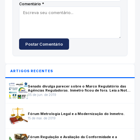
Comentário *
Postar Comentário
ARTIGOS RECENTES
Senado divulga parecer sobre o Marco Regulatório das
Agências Reguladoras. Inmetro ficou de fora. Leia a Nota
do ASMETRO-SN
05 de jun. de 2019
Fórum Metrologia Legal e a Modernização do Inmetro.
15 de mai. de 2019
Fórum Regulação e Avaliação da Conformidade e a