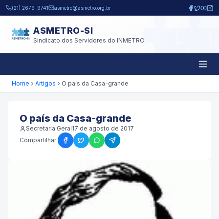
Pular para o conteúdo principal
(21) 2679-9741
asmetro@asmetro.org.br
ASMETRO-SI
Sindicato dos Servidores do INMETRO
Home
Artigos
O país da Casa-grande
O país da Casa-grande
Secretaria Geral
17 de agosto de 2017
Compartilhar: