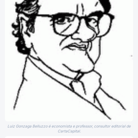
Luiz Gonzaga Belluzzo é economista e professor, consultor editorial de
CartaCapital.