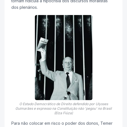
tornam ridícula a hipocrisia dos discursos moralistas
dos plenários.
O Estado Democrático de Direito defendido por Ulysses
Guimarães e expresso na Constituição não 'pegou' no Brasil
(Elza Fiúza)
Para não colocar em risco o poder dos donos, Temer