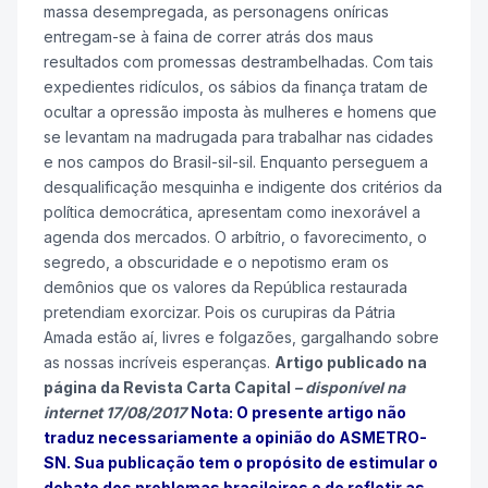
massa desempregada, as personagens oníricas
entregam-se à faina de correr atrás dos maus
resultados com promessas destrambelhadas. Com tais
expedientes ridículos, os sábios da finança tratam de
ocultar a opressão imposta às mulheres e homens que
se levantam na madrugada para trabalhar nas cidades
e nos campos do Brasil-sil-sil. Enquanto perseguem a
desqualificação mesquinha e indigente dos critérios da
política democrática, apresentam como inexorável a
agenda dos mercados. O arbítrio, o favorecimento, o
segredo, a obscuridade e o nepotismo eram os
demônios que os valores da República restaurada
pretendiam exorcizar. Pois os curupiras da Pátria
Amada estão aí, livres e folgazões, gargalhando sobre
as nossas incríveis esperanças.
Artigo publicado na
página da Revista Carta Capital
–
disponível na
internet 17/08/2017
Nota: O presente artigo não
traduz necessariamente a opinião do ASMETRO-
SN. Sua publicação tem o propósito de estimular o
debate dos problemas brasileiros e de refletir as