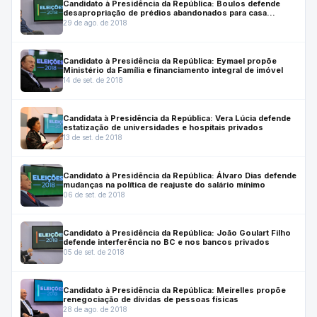
Candidato à Presidência da República: Boulos defende
desapropriação de prédios abandonados para casa
popular
29 de ago. de 2018
Candidato à Presidência da República: Eymael propõe
Ministério da Família e financiamento integral de imóvel
14 de set. de 2018
Candidata à Presidência da República: Vera Lúcia defende
estatização de universidades e hospitais privados
13 de set. de 2018
Candidato à Presidência da República: Álvaro Dias defende
mudanças na política de reajuste do salário mínimo
06 de set. de 2018
Candidato à Presidência da República: João Goulart Filho
defende interferência no BC e nos bancos privados
05 de set. de 2018
Candidato à Presidência da República: Meirelles propõe
renegociação de dívidas de pessoas físicas
28 de ago. de 2018