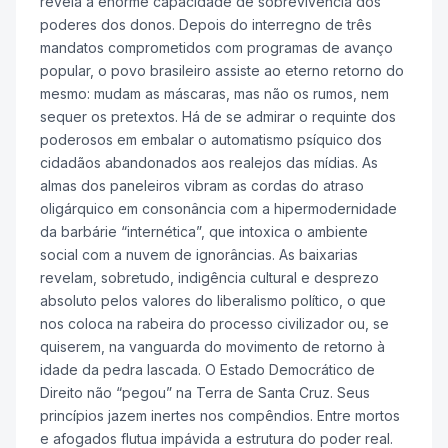
revela a enorme capacidade de sobrevivência dos
poderes dos donos. Depois do interregno de três
mandatos comprometidos com programas de avanço
popular, o povo brasileiro assiste ao eterno retorno do
mesmo: mudam as máscaras, mas não os rumos, nem
sequer os pretextos. Há de se admirar o requinte dos
poderosos em embalar o automatismo psíquico dos
cidadãos abandonados aos realejos das mídias. As
almas dos paneleiros vibram as cordas do atraso
oligárquico em consonância com a hipermodernidade
da barbárie “internética”, que intoxica o ambiente
social com a nuvem de ignorâncias. As baixarias
revelam, sobretudo, indigência cultural e desprezo
absoluto pelos valores do liberalismo político, o que
nos coloca na rabeira do processo civilizador ou, se
quiserem, na vanguarda do movimento de retorno à
idade da pedra lascada. O Estado Democrático de
Direito não “pegou” na Terra de Santa Cruz. Seus
princípios jazem inertes nos compêndios. Entre mortos
e afogados flutua impávida a estrutura do poder real.