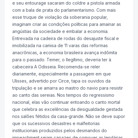
e seu entourage sacaram do coldre a pistola armada
com a bala de prata do parlamentarismo. Com mais
esse truque de violação da soberania popular,
imaginam criar as condições políticas para amainar as
angústias da sociedade e embalar a economia.
Entrevada na cadeira de rodas do desajuste fiscal e
imobilizada na camisa de 11 varas das reformas
anacrônicas, a economia brasileira avança indômita
para o passado. Temer, o Ilegítimo, deveria ter à
cabeceira A Odisseia. Recomenda-se reler
diariamente, especialmente a passagem em que
Ulisses, advertido por Circe, tapa os ouvidos da
tripulação e se amarra ao mastro do navio para resistir
ao canto das sereias. Nos tempos do regressismo
nacional, elas vão continuar entoando o canto mortal
que celebra as excelências da desigualdade gestada
nos salões fétidos da casa-grande. Não se deve supor
que os sucessivos desastres e malfeitorias
institucionais produzidos pelos desmandos do
impeachment sejam capazes de comover as lendárias