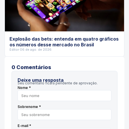
Explosão das bets: entenda em quatro gráficos
os números desse mercado no Brasil
Editor
·
06 de ago. de 2026
0
Comentário
s
Deixe uma resposta
Seu comentário ficará pendente de aprovação.
Nome *
Sobrenome *
E-mail *