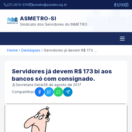
Pular para o conteúdo principal
(21) 2679-9741
asmetro@asmetro.org.br
ASMETRO-SI
Sindicato dos Servidores do INMETRO
Home
Destaques
Servidores já devem R$ 173 bi aos bancos só com consignado.
Servidores já devem R$ 173 bi aos
bancos só com consignado.
Secretaria Geral
28 de agosto de 2017
Compartilhar: