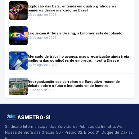
Explosão das bets: entenda em quatro gráficos os
números desse mercado no Brasil
06 de ago. de 2026
Esqueçam Airbus e Boeing; a Embraer está decolando
06 de ago. de 2026
Mercado de trabalho avança, mas precarização ainda freia
melhora das condições de emprego, mostra Dieese
06 de ago. de 2026
Reorganização das carreiras do Executivo reacende
debate sobre o futuro institucional do Inmetro
05 de ago. de 2026
ASMETRO-SI
Sindicato Intermunicipal dos Servidores Públicos do Inmetro.
Av.
Nossa Senhora das Graças, 50 - Prédio 32, Bloco 31, Duque de Caxias,
RJ