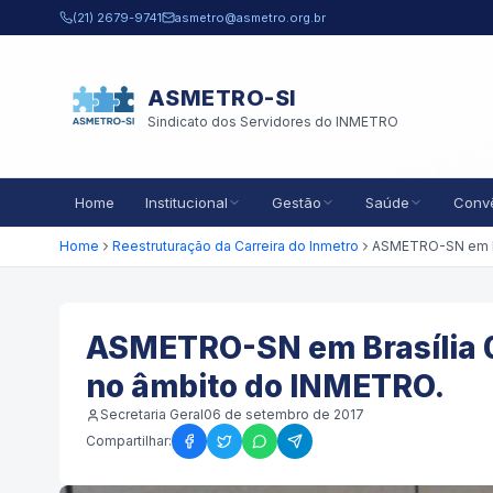
Pular para o conteúdo principal
(21) 2679-9741
asmetro@asmetro.org.br
ASMETRO-SI
Sindicato dos Servidores do INMETRO
Home
Institucional
Gestão
Saúde
Conv
Home
Reestruturação da Carreira do Inmetro
ASMETRO-SN em Brasília 0
no âmbito do INMETRO.
Secretaria Geral
06 de setembro de 2017
Compartilhar: