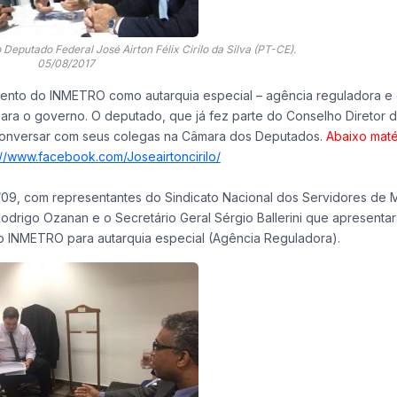
eputado Federal José Airton Félix Cirilo da Silva (PT-CE).
05/08/2017
ento do INMETRO como autarquia especial – agência reguladora e
ara o governo. O deputado, que já fez parte do Conselho Diretor 
 conversar com seus colegas na Câmara dos Deputados.
Abaixo maté
://www.facebook.com/Joseairtoncirilo/
05/09, com representantes do Sindicato Nacional dos Servidores de M
rigo Ozanan e o Secretário Geral Sérgio Ballerini que apresentar
o INMETRO para autarquia especial (Agência Reguladora).