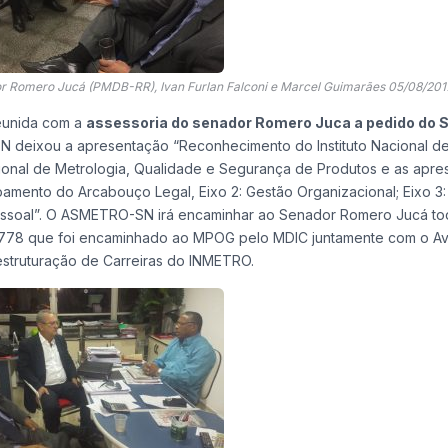
 Romero Jucá (PMDB-RR), Ivan Furlan Falconi e Marcel Guimarães 05/08/201
reunida com a
assessoria do senador Romero Juca a pedido do 
N deixou a apresentação “Reconhecimento do Instituto Nacional d
ional de Metrologia, Qualidade e Segurança de Produtos e as apr
oamento do Arcabouço Legal, Eixo 2: Gestão Organizacional; Eixo 3
 Pessoal”. O ASMETRO-SN irá encaminhar ao Senador Romero Jucá to
778 que foi encaminhado ao MPOG pelo MDIC juntamente com o Av
estruturação de Carreiras do INMETRO.