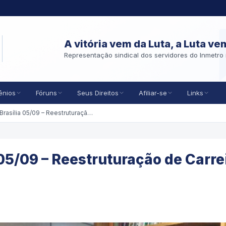
A vitória vem da Luta, a Luta ve
Representação sindical dos servidores do Inmetro 
ênios
Fóruns
Seus Direitos
Afiliar-se
Links
ASMETRO-SN em Brasília 05/09 – Reestruturação de Carreira no âmbito do INMETRO.
5/09 – Reestruturação de Carre