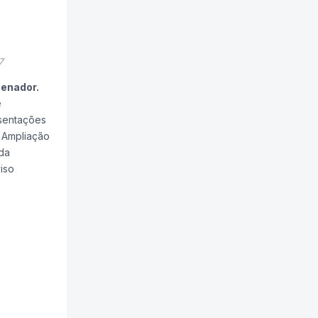
7
Senador.
e
esentações
: Ampliação
da
iso