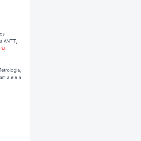
 os
da ANTT,
ria
etrologia,
am a ele a