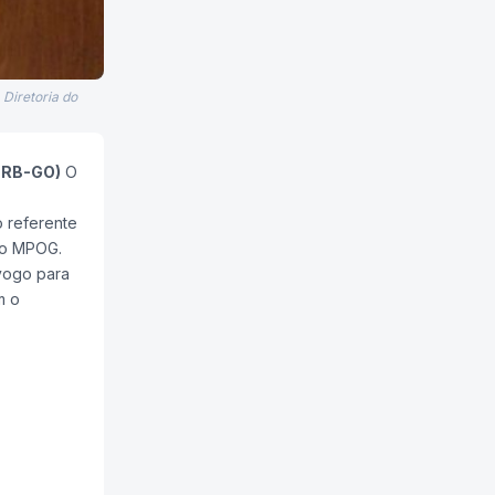
Diretoria do
PRB-GO)
O
 referente
no MPOG.
yogo para
m o