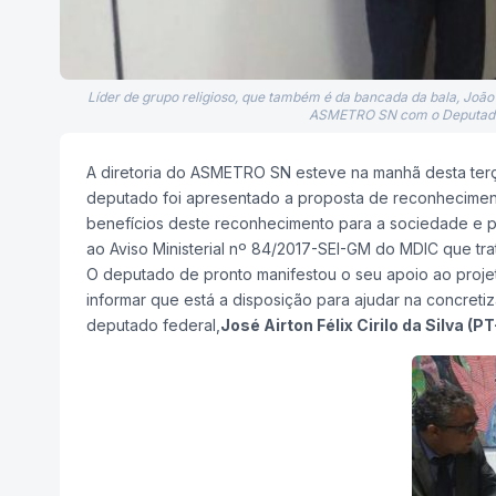
Líder de grupo religioso, que também é da bancada da bala, João
ASMETRO SN com o Deputado 
A diretoria do ASMETRO SN esteve na manhã desta terç
deputado foi apresentado a proposta de reconhecimen
benefícios deste reconhecimento para a sociedade e p
ao Aviso Ministerial nº 84/2017-SEI-GM do MDIC que t
O deputado de pronto manifestou o seu apoio ao proje
informar que está a disposição para ajudar na concreti
deputado federal,
José Airton Félix Cirilo da Silva (P