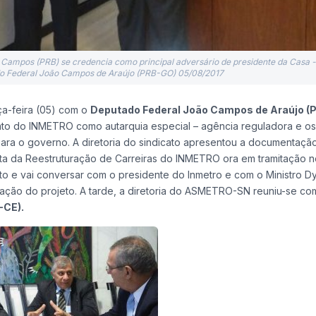
 Campos (PRB) se credencia como principal adversário de presidente da Casa - 
Federal João Campos de Araújo (PRB-GO) 05/08/2017
a-feira (05) com o
Deputado Federal João Campos de Araújo (
to do INMETRO como autarquia especial – agência reguladora e os
ara o governo. A diretoria do sindicato apresentou a documentação
rata da Reestruturação de Carreiras do INMETRO ora em tramitação 
to e vai conversar com o presidente do Inmetro e com o Ministro D
zação do projeto. A tarde, a diretoria do ASMETRO-SN reuniu-se co
T-CE).