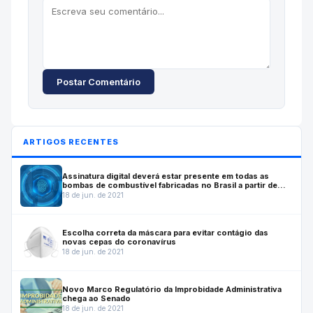
Postar Comentário
ARTIGOS RECENTES
Assinatura digital deverá estar presente em todas as
bombas de combustível fabricadas no Brasil a partir de
julho de 2022
18 de jun. de 2021
Escolha correta da máscara para evitar contágio das
novas cepas do coronavírus
18 de jun. de 2021
Novo Marco Regulatório da Improbidade Administrativa
chega ao Senado
18 de jun. de 2021