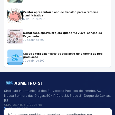
Relator apresentou plano de trabalho para a reforma
administrativa
17 de jun. de 2021
Congresso aprova projeto que torna viável sanção do
Orçamento
20 de abr. de 2021
Capes altera calendário de avaliação do sistema de pós-
graduação
20 de abr. de 2021
ASMETRO-SI
Sindicato Intermunicipal dos Servidores Públicos do Inmetro.
Av.
Nossa Senhora das Graças, 50 - Prédio 32, Bloco 31, Duque de Caxias,
RJ
CNPJ:
26.418.319/0001-48
(21) 2679-9741
asmetro@asmetro.org.br
Nós usamos cookies e tecnologias semelhantes para