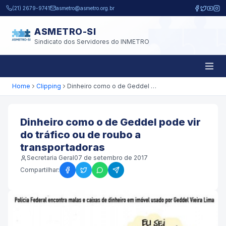
Pular para o conteúdo principal
(21) 2679-9741
asmetro@asmetro.org.br
ASMETRO-SI
Sindicato dos Servidores do INMETRO
Home
Clipping
Dinheiro como o de Geddel pode vir do tráfico ou de roubo a transportadoras
Dinheiro como o de Geddel pode vir
do tráfico ou de roubo a
transportadoras
Secretaria Geral
07 de setembro de 2017
Compartilhar: