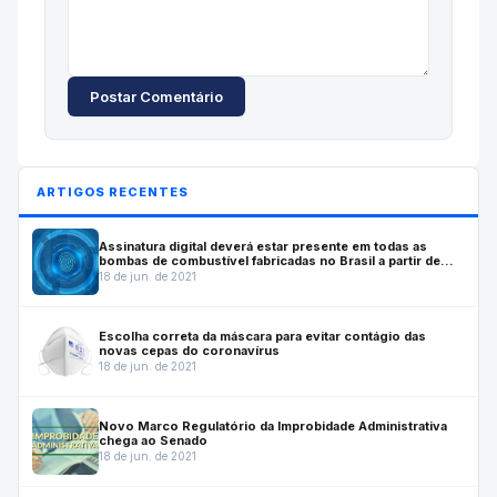
Postar Comentário
ARTIGOS RECENTES
Assinatura digital deverá estar presente em todas as
bombas de combustível fabricadas no Brasil a partir de
julho de 2022
18 de jun. de 2021
Escolha correta da máscara para evitar contágio das
novas cepas do coronavírus
18 de jun. de 2021
Novo Marco Regulatório da Improbidade Administrativa
chega ao Senado
18 de jun. de 2021