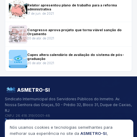
Relator apresentou plano de trabalho para a reforma
administrativa
17 de jun. de 2021
Congresso aprova projeto que torna viável sanção do
Orçamento
20 de abr. de 2021
Capes altera calendário de avaliação do sistema de pós-
graduação
20 de abr. de 2021
ASMETRO-SI
Sindicato Intermunicipal dos Servidores Públicos do Inmetro.
Av.
Nossa Senhora das Graças, 50 - Prédio 32, Bloco 31, Duque de Caxias,
RJ
CNPJ:
26.418.319/0001-48
(21) 2679-9741
asmetro@asmetro.org.br
Nós usamos cookies e tecnologias semelhantes para
Links Rápidos
melhorar sua experiência no site da
ASMETRO-SI
,
Institucional