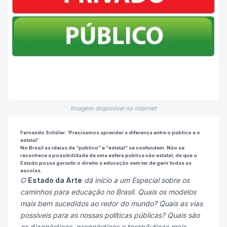
Imagem disponível na internet
Fernando Schüler: ‘Precisamos aprender a diferença entre o público e o
estatal’
No Brasil as ideias de “público” e “estatal” se confundem. Não se
reconhece a possibilidade de uma esfera pública não estatal; de que o
Estado possa garantir o direito à educação sem ter de gerir todas as
escolas.
O
Estado da Arte
dá início a um Especial sobre os
caminhos para educação no Brasil. Quais os modelos
mais bem sucedidos ao redor do mundo? Quais as vias
possíveis para as nossas políticas públicas? Quais são
os diagnósticos, prognósticos e terapêuticas mais