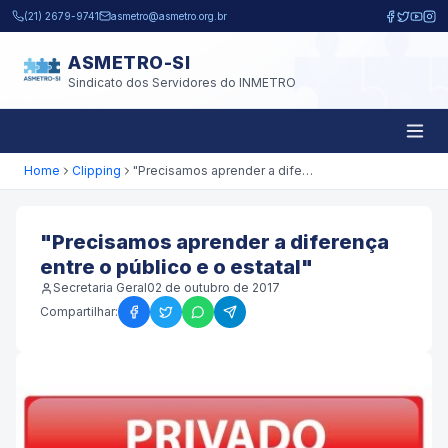
Pular para o conteúdo principal
(21) 2679-9741
asmetro@asmetro.org.br
ASMETRO-SI
Sindicato dos Servidores do INMETRO
Home
Clipping
"Precisamos aprender a diferença entre o público e o estatal"
"Precisamos aprender a diferença
entre o público e o estatal"
Secretaria Geral
02 de outubro de 2017
Compartilhar: