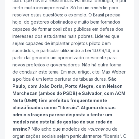
claro que haverá resistências. Há muita ideologia, e por
certo muita incompreensão. Só há um remédio para
resolver estas questões: o exemplo. O Brasil precisa,
hoje, de gestores obstinados e muito bem formados
capazes de formar coalizões públicas em defesa dos
interesses dos estudantes mais pobres. Líderes que
sejam capazes de implantar projetos piloto bem
sucedidos, e particular utilizando a Lei 13.019/14, e a
partir daí gerando um aprendizado crescente para
novos prefeitos e governadores. Não há outra forma
de conduzir este tema. Em meu artigo, citei Max Weber:
a política é um lento perfurar de tábuas duras.
São
Paulo, com João Doria, Porto Alegre, com Nelson
Marchezan (ambos do PSDB) e Salvador, com ACM
Neto (DEM) têm prefeitos frequentemente
classificados como “liberais”. Alguma dessas
administrações parece disposta a tentar um
modelo não estatal de gestão de sua rede de
ensino?
Não acho que modelos de
voucher
ou de
organizações sociais sejam particularmente “liberais”. O