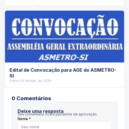
Edital de Convocação para AGE do ASMETRO-
SI
Editor
·
04 de ago. de 2026
0
Comentário
s
Deixe uma resposta
Seu comentário ficará pendente de aprovação.
Nome *