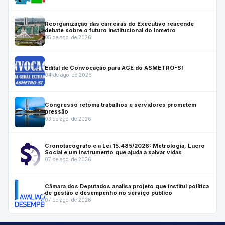
Reorganização das carreiras do Executivo reacende
debate sobre o futuro institucional do Inmetro
05 de ago. de 2026
Edital de Convocação para AGE do ASMETRO-SI
04 de ago. de 2026
Congresso retoma trabalhos e servidores prometem
pressão
03 de ago. de 2026
Cronotacógrafo e a Lei 15.485/2026: Metrologia, Lucro
Social e um instrumento que ajuda a salvar vidas
07 de ago. de 2026
Câmara dos Deputados analisa projeto que institui política
de gestão e desempenho no serviço público
07 de ago. de 2026