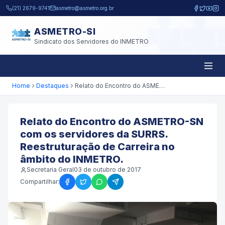
Pular para o conteúdo principal
(21) 2679-9741
asmetro@asmetro.org.br
ASMETRO-SI
Sindicato dos Servidores do INMETRO
Home
Destaques
Relato do Encontro do ASMETRO-SN com os servidores da SURRS. Reestruturação de Carreira no âmbito do INMETRO.
Relato do Encontro do ASMETRO-SN
com os servidores da SURRS.
Reestruturação de Carreira no
âmbito do INMETRO.
Secretaria Geral
03 de outubro de 2017
Compartilhar: