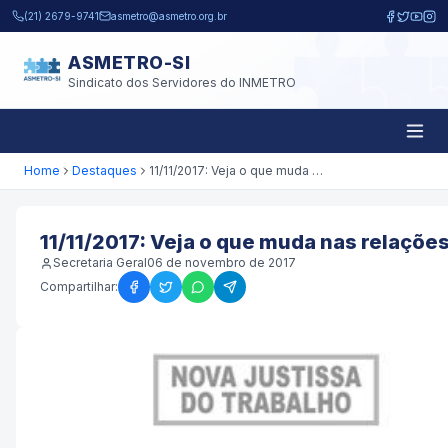
Pular para o conteúdo principal
(21) 2679-9741
asmetro@asmetro.org.br
ASMETRO-SI
Sindicato dos Servidores do INMETRO
Home
Destaques
11/11/2017: Veja o que muda nas relações trabalhistas
11/11/2017: Veja o que muda nas relações
Secretaria Geral
06 de novembro de 2017
Compartilhar: