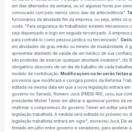
em dias alternados da semana, ou só algumas horas por seman
convocado com pelo menos cinco dias de antecedência".
Te
funcionários da atividade fim da empresa, ou seja, antes só p
conta. "Para segurança do trabalhador existem mecanismos 
seja dispensado e logo em seguida terceirizado. A empresa 
para contratá-lo como pessoa jurídica ou terceirizado".
Gesta
em atividades de grau médio ou mínimo de insalubridade. A 
apresentar atestado de saúde de um médico de sua confiança.
são proibidas de exercer qualquer atividade insalubre", diz B
obrigatório desconto de um dia de trabalho de cada trabalha
modelo de contribuição.
Modificações na lei serão feitas p
provisória que modificará e corrigirá pontos da Reforma Trab
editada na mesma data em que a nova legislação entrará em v
governo no Senado, Romero Jucá (PMDB-RR), usou sua conta n
presidente Michel Temer em alterar e aprimorar pontos da reg
reafirmar o compromisso do governo Temer em editar uma M
legislação trabalhista. A medida será editada no próximo no
legislação trabalhista entrará em vigor", escreveu Jucá. Ele
firmado em julho entre governo e senadores, para acelerar a