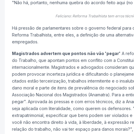
"Não há, portanto, nenhuma quebra do acordo feito aqui (n
Feliciano: Reforma Trabalhista tem erros téc
Há pressão de parlamentares sobre o governo federal para q
Reforma Trabalhista, entre eles, a definição de uma alternativ
empregados.
Magistrados advertem que pontos não vão 'pegar'
A refo
do Trabalho, que apontam pontos em conflito com a Constit
internacionalmente. Magistrados e advogados consideram qu
podem provocar incerteza jurídica e dificultando o planejam
citados estão terceirização, trabalhos intermitente e o insalub
dano moral e parte de itens de prevalência do negociado sobre
Associação Nacional dos Magistrados (Anamatra). Para a enti
pegar". Aprovada às pressas e com erros técnicos, diz a Anam
seja aplicada com literalidade, como querem os defensores. "
extrapatrimonial, especificar que bens podem ser violados e
você não encontra direito à vida, à liberdade, à expressão r
relação do trabalho, não vai ter espaço para danos morais?",