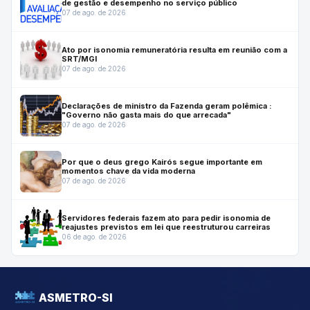
de gestão e desempenho no serviço público
07 de ago. de 2026
Ato por isonomia remuneratória resulta em reunião com a
SRT/MGI
07 de ago. de 2026
Declarações de ministro da Fazenda geram polêmica :
"Governo não gasta mais do que arrecada"
07 de ago. de 2026
Por que o deus grego Kairós segue importante em
momentos chave da vida moderna
07 de ago. de 2026
Servidores federais fazem ato para pedir isonomia de
reajustes previstos em lei que reestruturou carreiras
06 de ago. de 2026
ASMETRO-SI