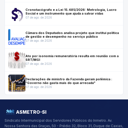
Cronotacógrafo e a Lei 15.485/2026: Metrologia, Lucro
Social e um instrumento que ajuda a salvar vidas
07 de ago. de 2026
Câmara dos Deputados analisa projeto que institui política
de gestão e desempenho no serviço público
07 de ago. de 2026
Ato por isonomia remuneratória resulta em reunião com a
SRT/MGI
07 de ago. de 2026
Declarações de ministro da Fazenda geram polêmica :
"Governo não gasta mais do que arrecada"
07 de ago. de 2026
ASMETRO-SI
Sindicato Intermunicipal dos Servidores Públicos do Inmetro.
Av.
Nossa Senhora das Graças, 50 - Prédio 32, Bloco 31, Duque de Caxias,