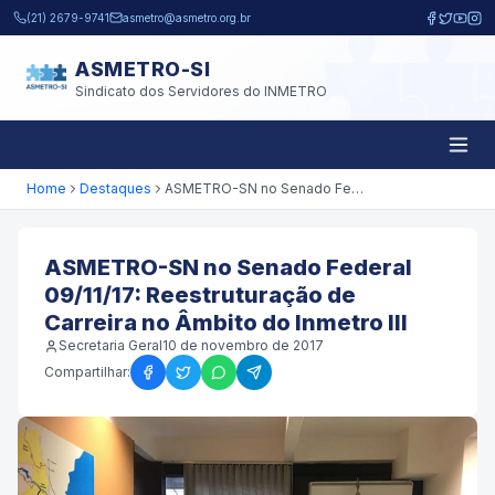
Pular para o conteúdo principal
(21) 2679-9741
asmetro@asmetro.org.br
ASMETRO-SI
Sindicato dos Servidores do INMETRO
Home
Destaques
ASMETRO-SN no Senado Federal 09/11/17: Reestruturação de Carreira no Âmbito do Inmetro III
ASMETRO-SN no Senado Federal
09/11/17: Reestruturação de
Carreira no Âmbito do Inmetro III
Secretaria Geral
10 de novembro de 2017
Compartilhar: