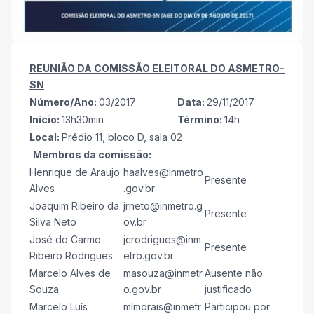
REUNIÃO DA COMISSÃO ELEITORAL DO ASMETRO-
SN
Número/Ano:
03/2017
Data:
29/11/2017
Início:
13h30min
Término:
14h
Local:
Prédio 11, bloco D, sala 02
Membros da comissão:
Henrique de Araujo
haalves@inmetro
Presente
Alves
.gov.br
Joaquim Ribeiro da
jrneto@inmetro.g
Presente
Silva Neto
ov.br
José do Carmo
jcrodrigues@inm
Presente
Ribeiro Rodrigues
etro.gov.br
Marcelo Alves de
masouza@inmetr
Ausente não
Souza
o.gov.br
justificado
Marcelo Luís
mlmorais@inmetr
Participou por