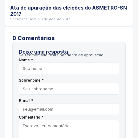
Ata de apuração das eleições do ASMETRO-SN
2017
Secretaria Geral
·
26 de dez. de 2017
0
Comentário
s
Deixe uma resposta
Seu comentário ficará pendente de aprovação.
Nome *
Sobrenome *
E-mail *
Comentário *