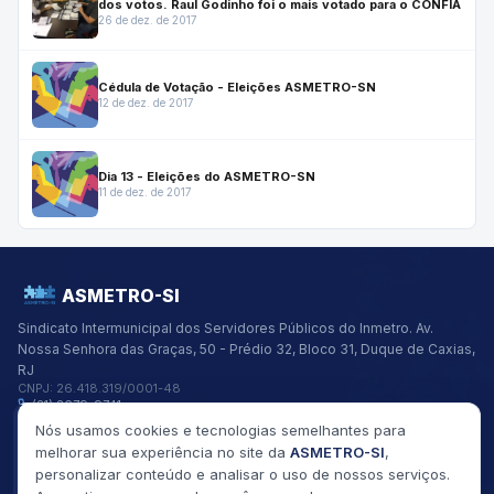
dos votos. Raul Godinho foi o mais votado para o CONFIA
26 de dez. de 2017
Cédula de Votação - Eleições ASMETRO-SN
12 de dez. de 2017
Dia 13 - Eleições do ASMETRO-SN
11 de dez. de 2017
ASMETRO-SI
Sindicato Intermunicipal dos Servidores Públicos do Inmetro.
Av.
Nossa Senhora das Graças, 50 - Prédio 32, Bloco 31, Duque de Caxias,
RJ
CNPJ:
26.418.319/0001-48
(21) 2679-9741
asmetro@asmetro.org.br
Nós usamos cookies e tecnologias semelhantes para
Links Rápidos
melhorar sua experiência no site da
ASMETRO-SI
,
Institucional
personalizar conteúdo e analisar o uso de nossos serviços.
Gestão