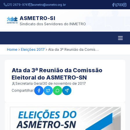
Pular para o conteúdo principal
(21) 2679-9741
asmetro@asmetro.org.br
ASMETRO-SI
Sindicato dos Servidores do INMETRO
Home
Eleições 2017
Ata da 3ª Reunião da Comissão Eleitoral do ASMETRO-SN
Ata da 3ª Reunião da Comissão
Eleitoral do ASMETRO-SN
Secretaria Geral
30 de novembro de 2017
Compartilhar: