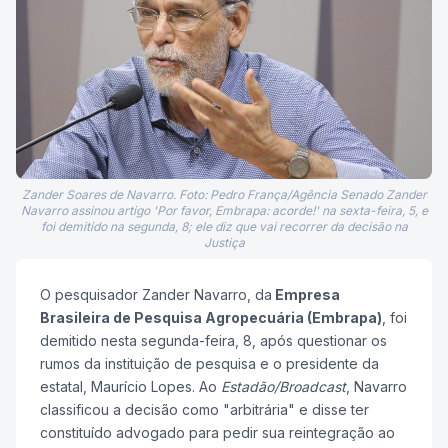
Zander Soares de Navarro. Foto: Pedro França/Agência Senado Zander
Navarro assinou artigo 'Por favor, Embrapa: acorde!' na sexta-feira, 5, e
foi demitido na segunda, 8; ele diz que vai recorrer da decisão na
Justiça
O pesquisador Zander Navarro, da
Empresa
Brasileira de Pesquisa Agropecuária (Embrapa)
, foi
demitido nesta segunda-feira, 8, após questionar os
rumos da instituição de pesquisa e o presidente da
estatal, Maurício Lopes. Ao
Estadão/Broadcast
, Navarro
classificou a decisão como "arbitrária" e disse ter
constituído advogado para pedir sua reintegração ao