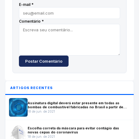
E-mail *
Comentário *
Postar Comentário
ARTIGOS RECENTES
Assinatura digital deverá estar presente em todas as
bombas de combustível fabricadas no Brasil a partir de
julho de 2022
18 de jun. de 2021
Escolha correta da máscara para evitar contágio das
novas cepas do coronavírus
18 de jun. de 2021