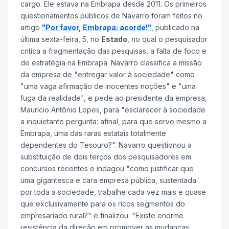
cargo. Ele estava na Embrapa desde 2011. Os primeiros
questionamentos públicos de Navarro foram feitos no
artigo
"Por favor, Embrapa: acorde!"
, publicado na
última sexta-feira, 5, no
Estado
, no qual o pesquisador
critica a fragmentação das pesquisas, a falta de foco e
de estratégia na Embrapa. Navarro classifica a missão
da empresa de "entregar valor à sociedade" como
"uma vaga afirmação de inocentes noções" e "uma
fuga da realidade", e pede ao presidente da empresa,
Maurício Antônio Lopes, para "esclarecer à sociedade
a inquietante pergunta: afinal, para que serve mesmo a
Embrapa, uma das raras estatais totalmente
dependentes do Tesouro?". Navarro questionou a
substituição de dois terços dos pesquisadores em
concursos recentes e indagou "como justificar que
uma gigantesca e cara empresa pública, sustentada
por toda a sociedade, trabalhe cada vez mais e quase
que exclusivamente para os ricos segmentos do
empresariado rural?" e finalizou: "Existe enorme
resistência da direção em promover as mudanças