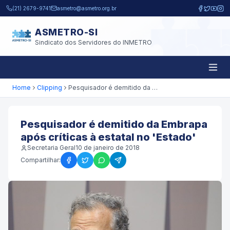
Pular para o conteúdo principal
(21) 2679-9741
asmetro@asmetro.org.br
ASMETRO-SI
Sindicato dos Servidores do INMETRO
Home
Clipping
Pesquisador é demitido da Embrapa após críticas à estatal no 'Estado'
Pesquisador é demitido da Embrapa
após críticas à estatal no 'Estado'
Secretaria Geral
10 de janeiro de 2018
Compartilhar: