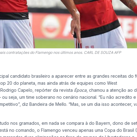
ipais contratações do Flamengo nos últimos anos. CARL DE SOUZA AFP
ipal candidato brasileiro a aparecer entre as grandes receitas do f
 top 20 do planeta, mas ainda atrás de equipes como West
Rodrigo Capelo, repórter da revista
Época
, chamou a atenção ao d
 – ou seja, um time soberano no cenário nacional. “Eu não acredito 
ompetitivo”, diz Bandeira de Mello. “Mas, se um dia isso acontecer, v
tudo nos gramados, em nada se compara à do Bayern, dono de sete
o está no comando, o Flamengo venceu apenas uma Copa do Brasil (