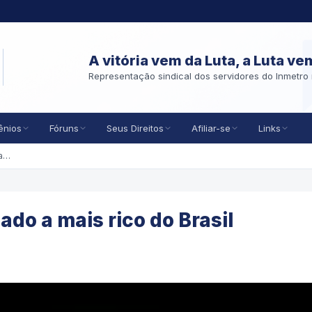
A vitória vem da Luta, a Luta ve
Representação sindical dos servidores do Inmetro 
ênios
Fóruns
Seus Direitos
Afiliar-se
Links
Flamengo, de mais endividado a mais rico do Brasil
do a mais rico do Brasil