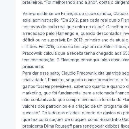
brasileiros. “Foi melhorando ano a ano”, conta o dirigent
Vice-presidente de Finanças do clube carioca, Claudio
atual administração. “Em 2012, para cada real que o Fl
centavos de cada real que entra no clube”. O melhor e
arrecadado pelo Flamengo e, quando descontados inves
déficit ou no superávit. Em 2013, primeiro ano da atual
milhões. Em 2015, a receita bruta já era de 355 milhões
Pracownik calcula que a receita tenha chegado aos 650 
tem comparação. O Flamengo conseguiu algo absolutamen
presidente.
Para dar esse salto, Claudio Pracownik cita um tripé se
criatividade”. Primeiro, segundo o vice-presidente, o 
gastos fossem previsíveis, sabendo quanto e quando de
marketing, que foi fundamental para a retomada financei
não contabilizado que sempre tivemos: a torcida do Fl
valores dos patrocínios e a criação de um programa de
sucesso”. Do lado das dívidas, o corte de gastos no pr
que fez contratações de craques como Ronaldinho Gaú
presidenta Dilma Rousseff para renegociar débitos fisca