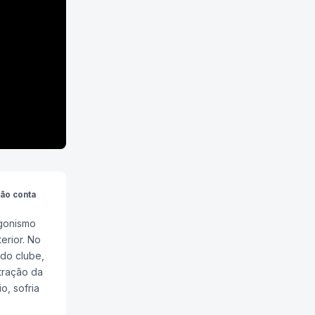
não conta
gonismo
erior. No
 do clube,
tração da
o, sofria