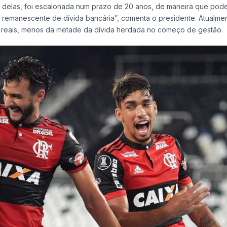
aior delas, foi escalonada num prazo de 20 anos, de maneira que po
 o remanescente de dívida bancária”, comenta o presidente. Atualme
 reais, menos da metade da dívida herdada no começo de gestão.