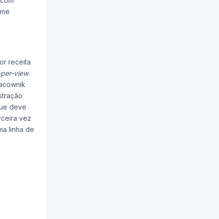
 com
 me
or receita
per-view
.
racownik
stração
que deve
rceira vez
ma linha de