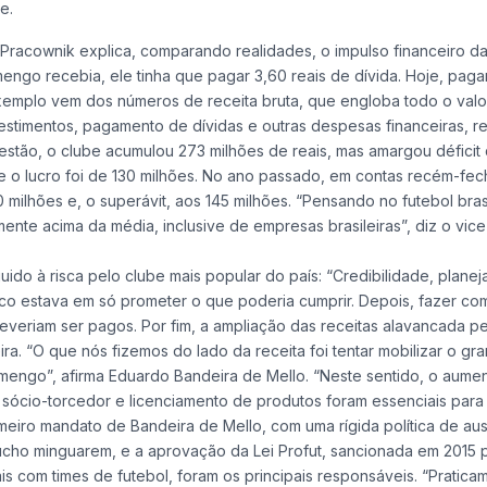
e.
 Pracownik explica, comparando realidades, o impulso financeiro d
amengo recebia, ele tinha que pagar 3,60 reais de dívida. Hoje, pag
xemplo vem dos números de receita bruta, que engloba todo o valo
timentos, pagamento de dívidas e outras despesas financeiras, re
 gestão, o clube acumulou 273 milhões de reais, mas amargou déficit
, e o lucro foi de 130 milhões. No ano passado, em contas recém-fe
milhões e, o superávit, aos 145 milhões. “Pensando no futebol brasi
te acima da média, inclusive de empresas brasileiras”, diz o vice
guido à risca pelo clube mais popular do país: “Credibilidade, plane
foco estava em só prometer o que poderia cumprir. Depois, fazer co
veriam ser pagos. Por fim, a ampliação das receitas alavancada pe
ra. “O que nós fizemos do lado da receita foi tentar mobilizar o gra
amengo”, afirma Eduardo Bandeira de Mello. “Neste sentido, o aume
 sócio-torcedor e licenciamento de produtos foram essenciais para
imeiro mandato de Bandeira de Mello, com uma rígida política de au
cho minguarem, e a aprovação da Lei Profut, sancionada em 2015 
is com times de futebol, foram os principais responsáveis. “Pratica