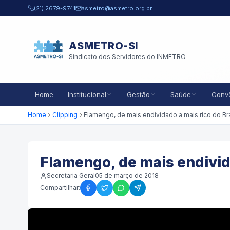
Pular para o conteúdo principal
(21) 2679-9741
asmetro@asmetro.org.br
ASMETRO-SI
Sindicato dos Servidores do INMETRO
Home
Institucional
Gestão
Saúde
Conv
Home
Clipping
Flamengo, de mais endivida
Secretaria Geral
05 de março de 2018
Compartilhar: