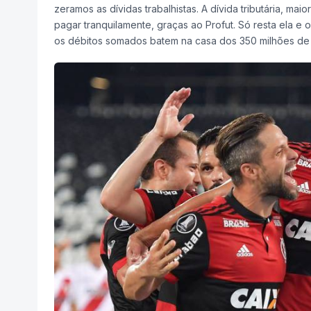
zeramos as dívidas trabalhistas. A dívida tributária, m
pagar tranquilamente, graças ao Profut. Só resta ela e
os débitos somados batem na casa dos 350 milhões de