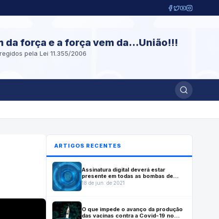
m da força e a força vem da...União!!!
regidos pela Lei 11.355/2006
ARTIGOS RECENTES
Assinatura digital deverá estar
presente em todas as bombas de
combustível fabricadas no Brasil a
18 de jun. de 2021
partir de julho de 2022
O que impede o avanço da produção
das vacinas contra a Covid-19 no