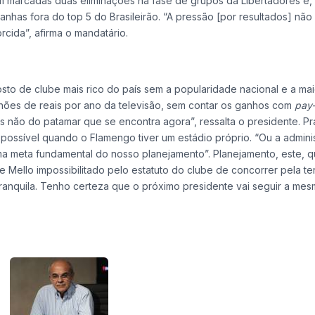
am marcadas duas eliminações na fase de grupos da Libertadores e,
nhas fora do top 5 do Brasileirão. “A pressão [por resultados] não
ida”, afirma o mandatário.
sto de clube mais rico do país sem a popularidade nacional e a mai
ilhões de reais por ano da televisão, sem contar os ganhos com
pay-
 não do patamar que se encontra agora”, ressalta o presidente. P
possível quando o Flamengo tiver um estádio próprio. “Ou a admini
 uma meta fundamental do nosso planejamento”. Planejamento, este, 
Mello impossibilitado pelo estatuto do clube de concorrer pela te
tranquila. Tenho certeza que o próximo presidente vai seguir a mes