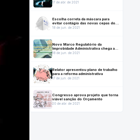
Brasil. Doses da Pfizer chegam dia
17 de abr. de 2021
29.
Escolha correta da máscara para
evitar contágio das novas cepas do
coronavírus
18 de jun. de 2021
Novo Marco Regulatório da
Improbidade Administrativa chega ao
Senado
18 de jun. de 2021
Relator apresentou plano de trabalho
para a reforma administrativa
17 de jun. de 2021
Congresso aprova projeto que torna
viável sanção do Orçamento
20 de abr. de 2021