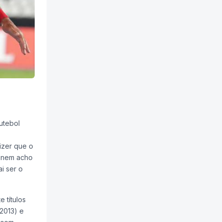
utebol
izer que o
e nem acho
ai ser o
 títulos
2013) e