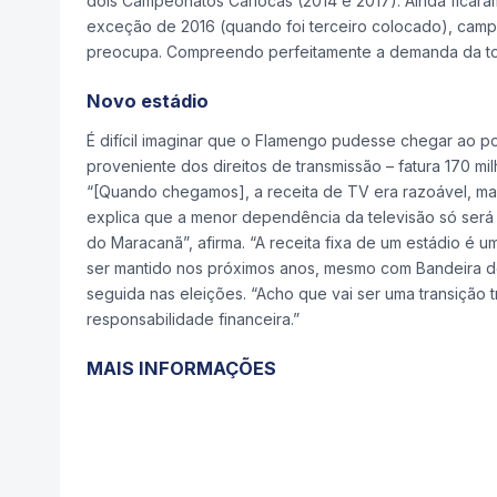
dois Campeonatos Cariocas (2014 e 2017). Ainda ficar
exceção de 2016 (quando foi terceiro colocado), campa
preocupa. Compreendo perfeitamente a demanda da torc
Novo estádio
É difícil imaginar que o Flamengo pudesse chegar ao po
proveniente dos direitos de transmissão – fatura 170 m
“[Quando chegamos], a receita de TV era razoável, mas
explica que a menor dependência da televisão só será 
do Maracanã”, afirma. “A receita fixa de um estádio é
ser mantido nos próximos anos, mesmo com Bandeira de 
seguida nas eleições. “Acho que vai ser uma transição 
responsabilidade financeira.”
MAIS INFORMAÇÕES