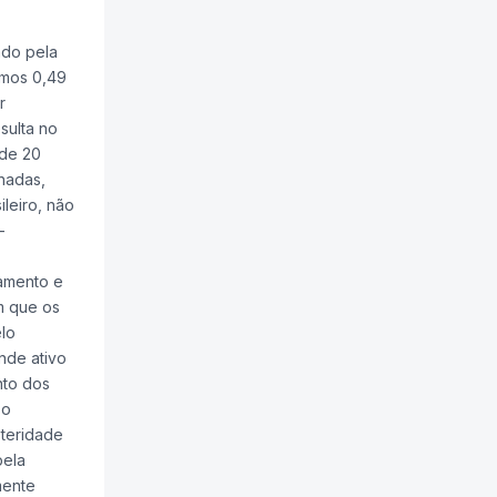
ado pela
amos 0,49
r
sulta no
 de 20
chadas,
leiro, não
-
jamento e
m que os
lo
nde ativo
nto dos
 o
steridade
pela
mente