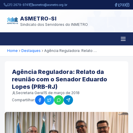
Pular para o conteúdo principal
(21) 2679-9741
asmetro@asmetro.org.br
ASMETRO-SI
Sindicato dos Servidores do INMETRO
Home
Destaques
Agência Reguladora: Relato da reunião com o Senador Eduardo Lopes (PRB-RJ)
Agência Reguladora: Relato da
reunião com o Senador Eduardo
Lopes (PRB-RJ)
Secretaria Geral
15 de março de 2018
Compartilhar: