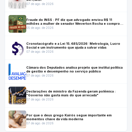
07 de ago. de 2026
Fraude do INSS : PF diz que advogado enviou R$ 11
milhões a mulher de senador Weverton Rocha e comprou
casa para ele
05 de ago. de 2026
Cronotacógrafo e a Lei 15.485/2026: Metrologia, Lucro
Social e um instrumento que ajuda a salvar vidas
07 de ago. de 2026
Câmara dos Deputados analisa projeto que institui política
de gestão e desempenho no serviço público
07 de ago. de 2026
Declarações de ministro da Fazenda geram polêmica :
"Governo não gasta mais do que arrecada"
07 de ago. de 2026
Por que o deus grego Kairós segue importante em
momentos chave da vida moderna
07 de ago. de 2026