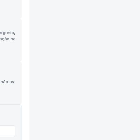
ergunto,
tação no
 não as