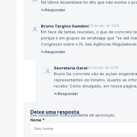
Na última assembleia foi dito que não existia o p
Responder
Bruno Targino Gambini
30 de abr. de 2018
Em face de tantas reuniões, o que de concreto 
porque li em grupos de whatsapp que "se até mai
Congresso sobre o PL das Agências Reguladoras já
Responder
Secretaria Geral
30 de abr. de 2018
Bruno De concreto são as ações engendra
representantes do Inmetro. Quanto as inf
recebo. Como divulgado, em nossa página, o
Responder
Deixe uma resposta
Seu comentário ficará pendente de aprovação.
Nome *