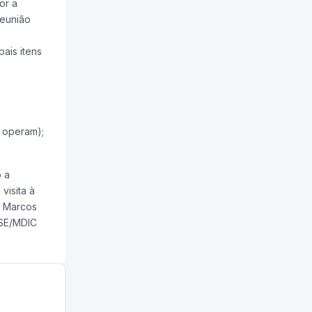
or a
reunião
ais itens
o operam);
 a
visita à
, Marcos
 SE/MDIC