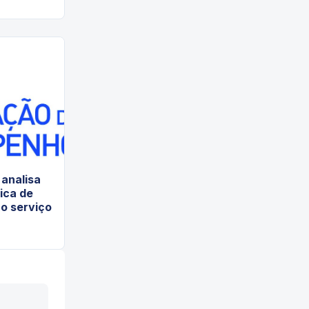
analisa
tica de
o serviço