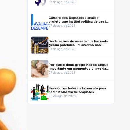
instrumento que ajuda a salvar vidas
07 de ago. de 2026
Câmara dos Deputados analisa
projeto que institui política de gestão
e desempenho no serviço público
07 de ago. de 2026
Declarações de ministro da Fazenda
geram polêmica : "Governo não
gasta mais do que arrecada"
07 de ago. de 2026
Por que o deus grego Kairós segue
importante em momentos chave da
vida moderna
07 de ago. de 2026
Servidores federais fazem ato para
pedir isonomia de reajustes
previstos em lei que reestruturou
06 de ago. de 2026
carreiras