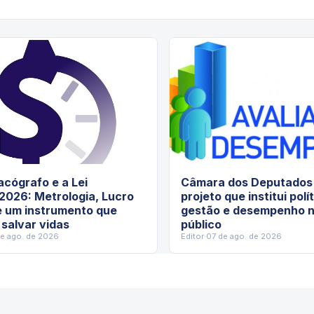
cógrafo e a Lei
Câmara dos Deputados 
2026: Metrologia, Lucro
projeto que institui polí
e um instrumento que
gestão e desempenho n
 salvar vidas
público
de ago. de 2026
Editor
·
07 de ago. de 2026