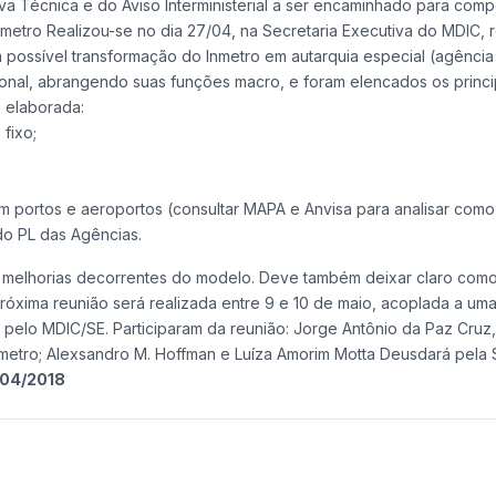
tiva Técnica e do Aviso Interministerial a ser encaminhado para comp
etro Realizou-se no dia 27/04, na Secretaria Executiva do MDIC, 
à possível transformação do Inmetro em autarquia especial (agência
cional, abrangendo suas funções macro, e foram elencados os princip
 elaborada:
fixo;
m portos e aeroportos (consultar MAPA e Anvisa para analisar com
do PL das Agências.
as melhorias decorrentes do modelo. Deve também deixar claro como
óxima reunião será realizada entre 9 e 10 de maio, acoplada a uma 
pelo MDIC/SE. Participaram da reunião: Jorge Antônio da Paz Cruz
 Inmetro; Alexsandro M. Hoffman e Luíza Amorim Motta Deusdará pela
/04/2018