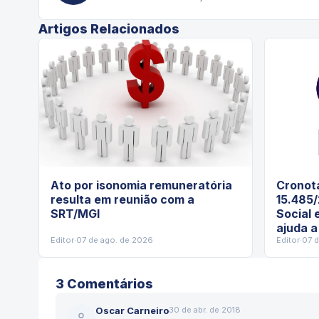
Artigos Relacionados
Ato por isonomia remuneratória
Cronota
resulta em reunião com a
15.485/
SRT/MGI
Social 
ajuda a
Editor
·
07 de ago. de 2026
Editor
·
07 
3
Comentário
s
Oscar Carneiro
30 de abr. de 2018