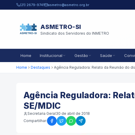
Pular para o conteúdo principal
(21) 2679-9741
asmetro@asmetro.org.br
ASMETRO-SI
Sindicato dos Servidores do INMETRO
Home
Institucional
Gestão
Saúde
Conv
Home
Destaques
Agência Reguladora: Relat
SE/MDIC
Secretaria Geral
30 de abril de 2018
Compartilhar: