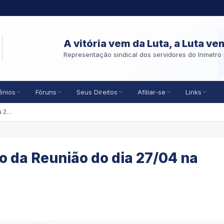
A vitória vem da Luta, a Luta ve
Representação sindical dos servidores do Inmetro 
ênios
Fóruns
Seus Direitos
Afiliar-se
Links
Agência Reguladora: Relato da Reunião do dia 27/04 na SE/MDIC
o da Reunião do dia 27/04 na