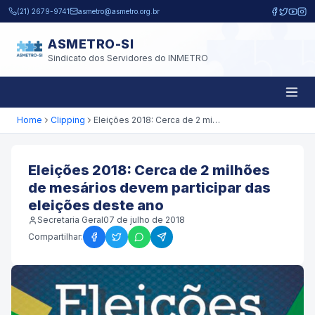
Pular para o conteúdo principal
(21) 2679-9741
asmetro@asmetro.org.br
ASMETRO-SI
Sindicato dos Servidores do INMETRO
Home
Clipping
Eleições 2018: Cerca de 2 milhões de mesários devem participar das eleições deste ano
Eleições 2018: Cerca de 2 milhões
de mesários devem participar das
eleições deste ano
Secretaria Geral
07 de julho de 2018
Compartilhar: