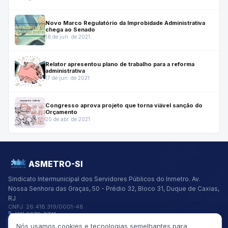
Novo Marco Regulatório da Improbidade Administrativa
chega ao Senado
18 de jun. de 2021
Relator apresentou plano de trabalho para a reforma
administrativa
17 de jun. de 2021
Congresso aprova projeto que torna viável sanção do
Orçamento
20 de abr. de 2021
ASMETRO-SI
Sindicato Intermunicipal dos Servidores Públicos do Inmetro.
Av.
Nossa Senhora das Graças, 50 - Prédio 32, Bloco 31, Duque de Caxias,
RJ
CNPJ:
26.418.319/0001-48
(21) 2679-9741
asmetro@asmetro.org.br
Nós usamos cookies e tecnologias semelhantes para