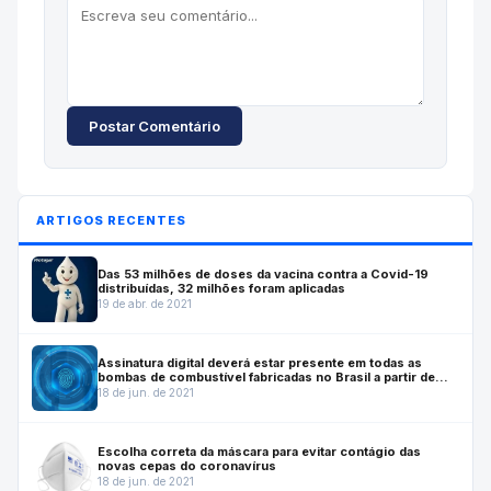
Postar Comentário
ARTIGOS RECENTES
Das 53 milhões de doses da vacina contra a Covid-19
distribuídas, 32 milhões foram aplicadas
19 de abr. de 2021
Assinatura digital deverá estar presente em todas as
bombas de combustível fabricadas no Brasil a partir de
julho de 2022
18 de jun. de 2021
Escolha correta da máscara para evitar contágio das
novas cepas do coronavírus
18 de jun. de 2021