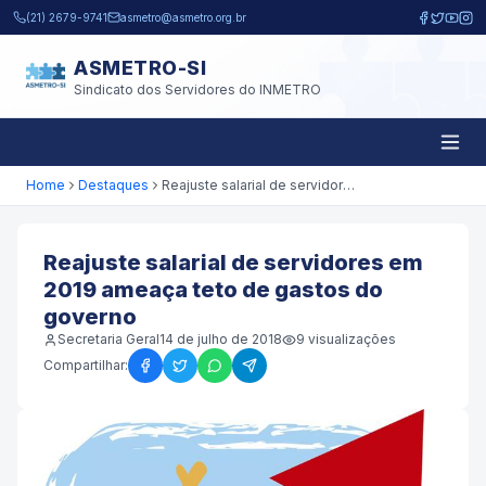
Pular para o conteúdo principal
(21) 2679-9741
asmetro@asmetro.org.br
ASMETRO-SI
Sindicato dos Servidores do INMETRO
Home
Destaques
Reajuste salarial de servidores em 2019 ameaça teto de gastos do governo
Reajuste salarial de servidores em
2019 ameaça teto de gastos do
governo
Secretaria Geral
14 de julho de 2018
9
visualizações
Compartilhar: