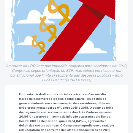
Ao retirar da LDO item que impediria reajustes para servidores em 2019,
Congresso segue orientação do STF, mas coloca em risco norma
constitucional que limita crescimento das despesas públicas - (foto:
Lucas Pacífico/CB/D.A Press)
Enquanto o trabalhador da iniciativa privada sofre com alto
índice de desemprego e baixo ganho salarial, os gastos do
governo federal com a remuneração dos servidores públicos
terão crescimento real de 6% entre 2015 e 2018. O custo da folha
de pagamento com os funcionários dos Três Poderes vai subir
20,86% no período — acima da inflação esperada pelo Banco
Central (BC) neste período, que é de 14,04% —, agravando o
deficit das contas públicas. O Congresso impediu que o reajuste
remuneratório das carreiras de Estado e dos militares de 2019