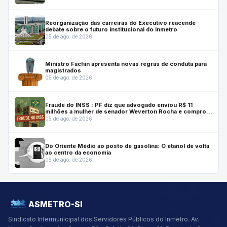
Reorganização das carreiras do Executivo reacende
debate sobre o futuro institucional do Inmetro
05 de ago. de 2026
Ministro Fachin apresenta novas regras de conduta para
magistrados
05 de ago. de 2026
Fraude do INSS : PF diz que advogado enviou R$ 11
milhões a mulher de senador Weverton Rocha e comprou
casa para ele
05 de ago. de 2026
Do Oriente Médio ao posto de gasolina: O etanol de volta
ao centro da economia
05 de ago. de 2026
ASMETRO-SI
Sindicato Intermunicipal dos Servidores Públicos do Inmetro.
Av.