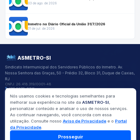
03 de ago. de 2026
Inmetro no Diário Oficial da União 31/7/2026
31 de jul. de 2026
ASMETRO-SI
Sindicato Intermunicipal dos Servidores Públicos do Inmetro.
Av.
Nossa Senhora das Graças, 50 - Prédio 32, Bloco 31, Duque de Caxias,
RJ
CNPJ:
26.418.319/0001-48
(21) 2679-9741
asmetro@asmetro.org.br
Nós usamos cookies e tecnologias semelhantes para
Links Rápidos
melhorar sua experiência no site da
ASMETRO-SI
,
Institucional
personalizar conteúdo e analisar o uso de nossos serviços.
Gestão
Ao continuar navegando, você concorda com essa
Saúde
utilização. Consulte nosso
Aviso de Privacidade
e o
Portal
Convênios
da Privacidade
.
Fóruns
Seus Direitos
Prosseguir
©
2026
ASMETRO-SI