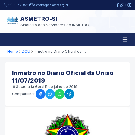
Pular para o conteúdo principal
(21) 2679-9741
asmetro@asmetro.org.br
ASMETRO-SI
Sindicato dos Servidores do INMETRO
Home
DOU
Inmetro no Diário Oficial da União 11/07/2019
Inmetro no Diário Oficial da União
11/07/2019
Secretaria Geral
11 de julho de 2019
Compartilhar: