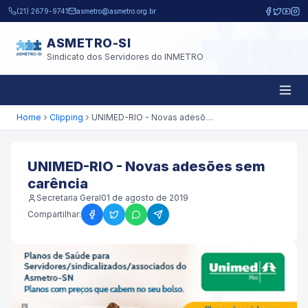
Pular para o conteúdo principal
(21) 2679-9741
asmetro@asmetro.org.br
ASMETRO-SI
Sindicato dos Servidores do INMETRO
Home
Clipping
UNIMED-RIO - Novas adesões sem carência
UNIMED-RIO - Novas adesões sem
carência
Secretaria Geral
01 de agosto de 2019
Compartilhar: