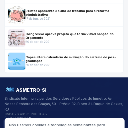
Relator apresentou plano de trabalho para a reforma
administrativa
17 de jun. de 2021
Congresso aprova projeto que torna viável sanção do
Orçamento
20 de abr. de 2021
Capes altera calendário de avaliação do sistema de pós-
graduação
20 de abr. de 2021
ASMETRO-SI
Sindicato Intermunicipal dos Servidores Públicos do Inmetro.
Av.
Nossa Senhora das Graças, 50 - Prédio 32, Bloco 31, Duque de Caxias,
RJ
CNPJ:
26.418.319/0001-48
(21) 2679-9741
asmetro@asmetro.org.br
Nós usamos cookies e tecnologias semelhantes para
Links Rápidos