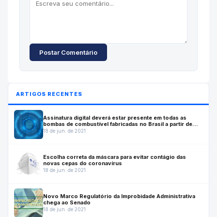
Postar Comentário
ARTIGOS RECENTES
Assinatura digital deverá estar presente em todas as
bombas de combustível fabricadas no Brasil a partir de
julho de 2022
18 de jun. de 2021
Escolha correta da máscara para evitar contágio das
novas cepas do coronavírus
18 de jun. de 2021
Novo Marco Regulatório da Improbidade Administrativa
chega ao Senado
18 de jun. de 2021