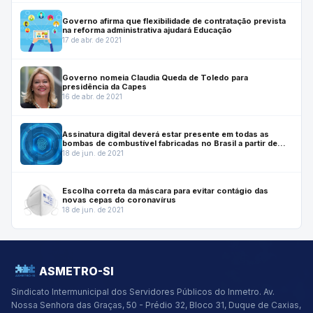
Governo afirma que flexibilidade de contratação prevista
na reforma administrativa ajudará Educação
17 de abr. de 2021
Governo nomeia Claudia Queda de Toledo para
presidência da Capes
16 de abr. de 2021
Assinatura digital deverá estar presente em todas as
bombas de combustível fabricadas no Brasil a partir de
julho de 2022
18 de jun. de 2021
Escolha correta da máscara para evitar contágio das
novas cepas do coronavírus
18 de jun. de 2021
ASMETRO-SI
Sindicato Intermunicipal dos Servidores Públicos do Inmetro.
Av.
Nossa Senhora das Graças, 50 - Prédio 32, Bloco 31, Duque de Caxias,