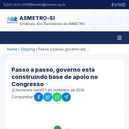
Pular para o conteúdo principal
(21) 2679-9741
asmetro@asmetro.org.br
ASMETRO-SI
Sindicato dos Servidores do INMETRO
Home
Clipping
Passo a passo, governo está construindo base de apoio no Congresso
Passo a passo, governo está
construindo base de apoio no
Congresso
Secretaria Geral
23 de setembro de 2019
Compartilhar: