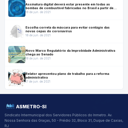
Assinatura digital deverá estar presente em todas as
bombas de combustível fabricadas no Brasil a partir de
julho de 2022
18 de jun. de 2021
Escolha correta da máscara para evitar contágio das
novas cepas do coronavírus
18 de jun. de 2021
Novo Marco Regulatório da Improbidade Administrativa
chega ao Senado
18 de jun. de 2021
Relator apresentou plano de trabalho para a reforma
administrativa
17 de jun. de 2021
ASMETRO-SI
Sindicato Intermunicipal dos Servidores Públicos do Inmetro.
Av.
Nossa Senhora das Graças, 50 - Prédio 32, Bloco 31, Duque de Caxias,
RJ