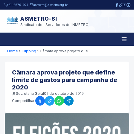
Pular para o conteúdo principal
(21) 2679-9741
asmetro@asmetro.org.br
ASMETRO-SI
Sindicato dos Servidores do INMETRO
Home
Clipping
Câmara aprova projeto que define limite de gastos para campanha de 2020
Câmara aprova projeto que define
limite de gastos para campanha de
2020
Secretaria Geral
02 de outubro de 2019
Compartilhar: