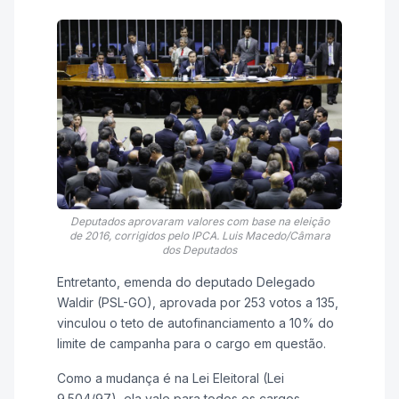
Deputados aprovaram valores com base na eleição
de 2016, corrigidos pelo IPCA. Luis Macedo/Câmara
dos Deputados
Entretanto, emenda do deputado Delegado
Waldir (PSL-GO), aprovada por 253 votos a 135,
vinculou o teto de autofinanciamento a 10% do
limite de campanha para o cargo em questão.
Como a mudança é na Lei Eleitoral (Lei
9.504/97), ela vale para todos os cargos