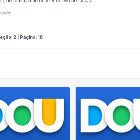
m, de forma a não ocorrer desvio de função.
icação.
eção: 2
|
Página:
18