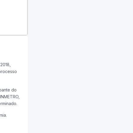
2018,
 processo
upante do
- INMETRO,
erminado.
mia.