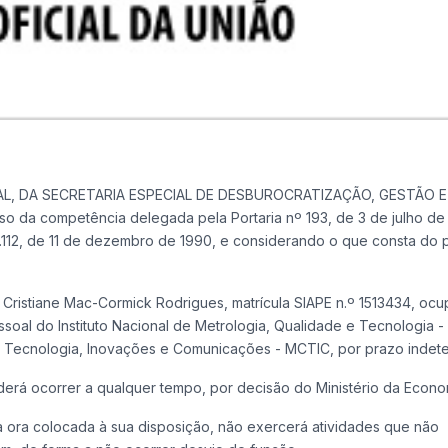
L, DA SECRETARIA ESPECIAL DE DESBUROCRATIZAÇÃO, GESTÃO E
a competência delegada pela Portaria nº 193, de 3 de julho de 
 8.112, de 11 de dezembro de 1990, e considerando o que consta do
(a) Cristiane Mac-Cormick Rodrigues, matrícula SIAPE n.º 1513434, oc
oal do Instituto Nacional de Metrologia, Qualidade e Tecnologia 
a, Tecnologia, Inovações e Comunicações - MCTIC, por prazo indet
derá ocorrer a qualquer tempo, por decisão do Ministério da Econo
 ora colocada à sua disposição, não exercerá atividades que não