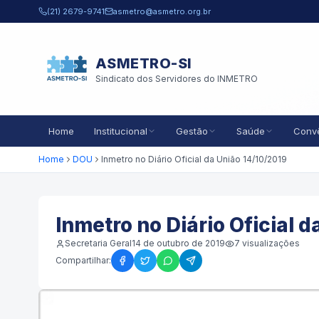
Pular para o conteúdo principal
(21) 2679-9741
asmetro@asmetro.org.br
ASMETRO-SI
Sindicato dos Servidores do INMETRO
Home
Institucional
Gestão
Saúde
Conv
Home
DOU
Inmetro no Diário Oficial da União 14/10/2019
Inmetro no Diário Oficial 
Secretaria Geral
14 de outubro de 2019
7
visualizações
Compartilhar: