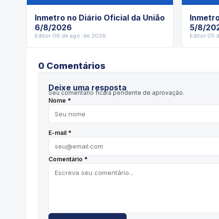
Inmetro no Diário Oficial da União
Inmetro
6/8/2026
5/8/20
Editor
·
06 de ago. de 2026
Editor
·
05 
0
Comentário
s
Deixe uma resposta
Seu comentário ficará pendente de aprovação.
Nome *
E-mail *
Comentário *