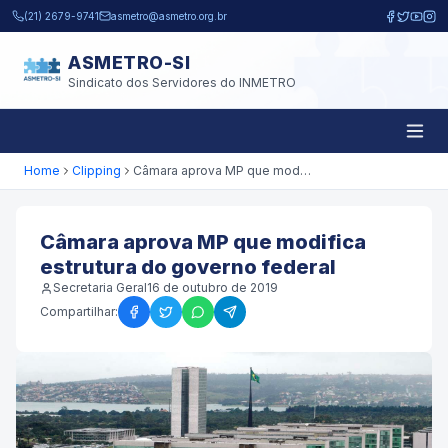
Pular para o conteúdo principal
(21) 2679-9741
asmetro@asmetro.org.br
ASMETRO-SI
Sindicato dos Servidores do INMETRO
Home
Clipping
Câmara aprova MP que modifica estrutura do governo federal
Câmara aprova MP que modifica
estrutura do governo federal
Secretaria Geral
16 de outubro de 2019
Compartilhar: