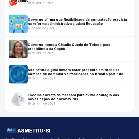
19 de abr. de 2021
Governo afirma que flexibilidade de contratação prevista
na reforma administrativa ajudará Educação
17 de abr. de 2021
Governo nomeia Claudia Queda de Toledo para
presidência da Capes
16 de abr. de 2021
Assinatura digital deverá estar presente em todas as
bombas de combustível fabricadas no Brasil a partir de
julho de 2022
18 de jun. de 2021
Escolha correta da máscara para evitar contágio das
novas cepas do coronavírus
18 de jun. de 2021
ASMETRO-SI