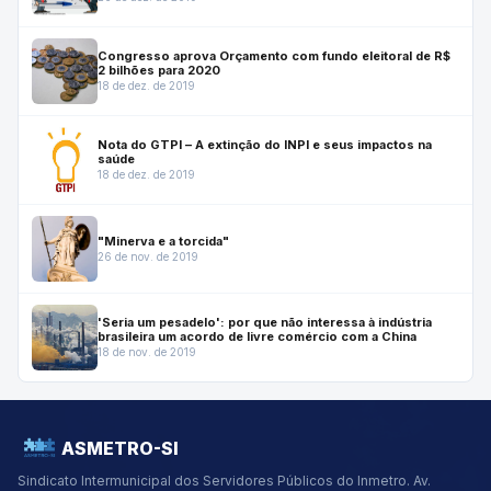
Congresso aprova Orçamento com fundo eleitoral de R$
2 bilhões para 2020
18 de dez. de 2019
Nota do GTPI – A extinção do INPI e seus impactos na
saúde
18 de dez. de 2019
"Minerva e a torcida"
26 de nov. de 2019
'Seria um pesadelo': por que não interessa à indústria
brasileira um acordo de livre comércio com a China
18 de nov. de 2019
ASMETRO-SI
Sindicato Intermunicipal dos Servidores Públicos do Inmetro.
Av.