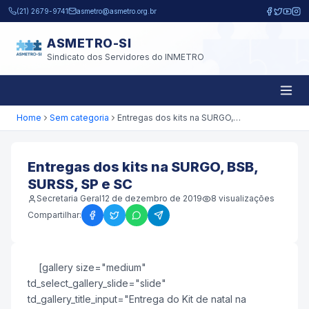
Pular para o conteúdo principal
(21) 2679-9741
asmetro@asmetro.org.br
ASMETRO-SI
Sindicato dos Servidores do INMETRO
Home
Sem categoria
Entregas dos kits na SURGO, BSB, SURSS, SP e SC
Entregas dos kits na SURGO, BSB,
SURSS, SP e SC
Secretaria Geral
12 de dezembro de 2019
8
visualizações
Compartilhar:
[gallery size="medium"
td_select_gallery_slide="slide"
td_gallery_title_input="Entrega do Kit de natal na