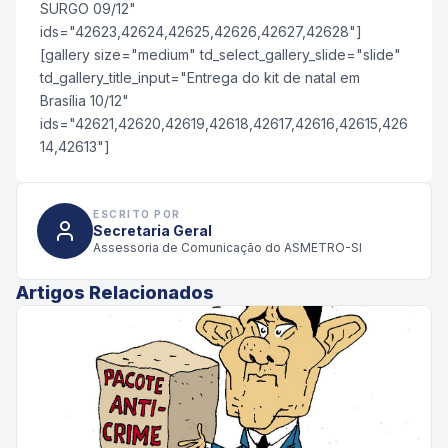
SURGO 09/12"
ids="42623,42624,42625,42626,42627,42628"]
[gallery size="medium" td_select_gallery_slide="slide"
td_gallery_title_input="Entrega do kit de natal em
Brasília 10/12"
ids="42621,42620,42619,42618,42617,42616,42615,426
14,42613"]
ESCRITO POR
Secretaria Geral
Assessoria de Comunicação do ASMETRO-SI
Artigos Relacionados