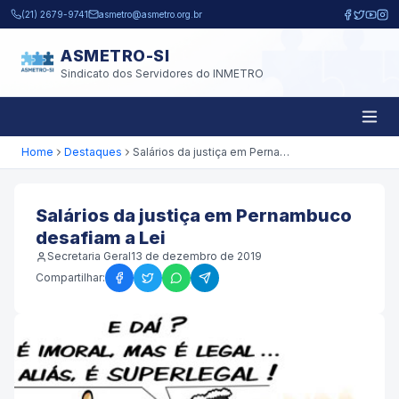
Pular para o conteúdo principal
(21) 2679-9741
asmetro@asmetro.org.br
ASMETRO-SI
Sindicato dos Servidores do INMETRO
Home
Destaques
Salários da justiça em Pernambuco desafiam a Lei
Salários da justiça em Pernambuco
desafiam a Lei
Secretaria Geral
13 de dezembro de 2019
Compartilhar: