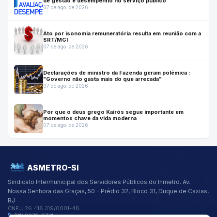
de gestão e desempenho no serviço público
07 de ago. de 2026
Ato por isonomia remuneratória resulta em reunião com a
SRT/MGI
07 de ago. de 2026
Declarações de ministro da Fazenda geram polêmica :
"Governo não gasta mais do que arrecada"
07 de ago. de 2026
Por que o deus grego Kairós segue importante em
momentos chave da vida moderna
07 de ago. de 2026
ASMETRO-SI
Sindicato Intermunicipal dos Servidores Públicos do Inmetro.
Av.
Nossa Senhora das Graças, 50 - Prédio 32, Bloco 31, Duque de Caxias,
RJ
CNPJ:
26.418.319/0001-48
(21) 2679-9741