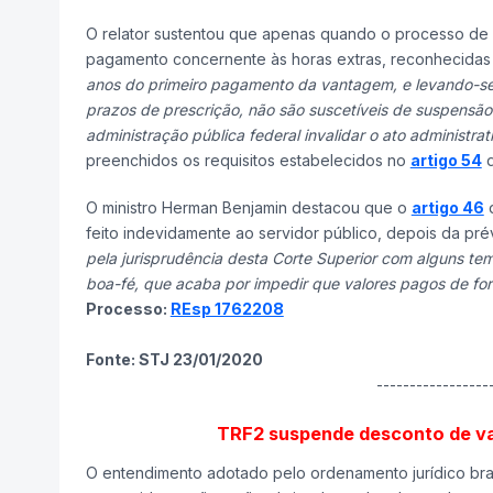
O relator sustentou que apenas quando o processo de 
pagamento concernente às horas extras, reconhecidas em
anos do primeiro pagamento da vantagem, e levando-se
prazos de prescrição, não são suscetíveis de suspensão 
administração pública federal invalidar o ato administr
preenchidos os requisitos estabelecidos no
artigo 54
d
O ministro Herman Benjamin destacou que o
artigo 46
d
feito indevidamente ao servidor público, depois da pr
pela jurisprudência desta Corte Superior com alguns te
boa-fé, que acaba por impedir que valores pagos de for
Processo:
REsp 1762208
Fonte: STJ 23/01/2020
-----------------
TRF2 suspende desconto de va
O entendimento adotado pelo ordenamento jurídico brasil