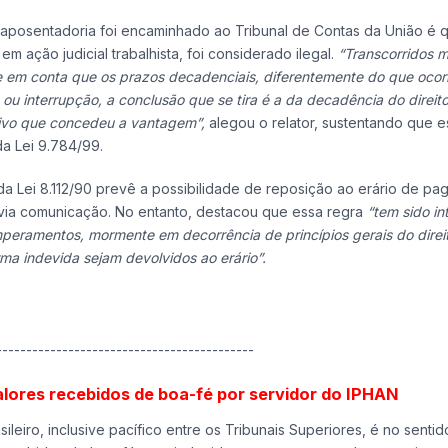
aposentadoria foi encaminhado ao Tribunal de Contas da União é 
 ação judicial trabalhista, foi considerado ilegal.
“Transcorridos m
 em conta que os prazos decadenciais, diferentemente do que ocor
ou interrupção, a conclusão que se tira é a da decadência do direit
ativo que concedeu a vantagem”,
alegou o relator, sustentando que e
a Lei 9.784/99.
a Lei 8.112/90 prevê a possibilidade de reposição ao erário de p
évia comunicação. No entanto, destacou que essa regra
“tem sido in
mperamentos, mormente em decorrência de princípios gerais do direi
ma indevida sejam devolvidos ao erário”.
-------------------------------------------
lores recebidos de boa-fé por servidor do IPHAN
eiro, inclusive pacífico entre os Tribunais Superiores, é no senti