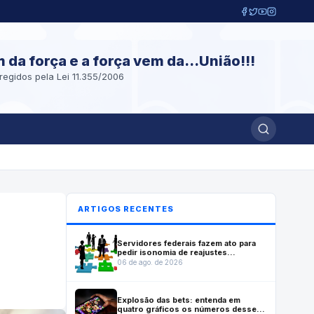
m da força e a força vem da...União!!!
regidos pela Lei 11.355/2006
ARTIGOS RECENTES
Servidores federais fazem ato para
pedir isonomia de reajustes
previstos em lei que reestruturou
06 de ago. de 2026
carreiras
Explosão das bets: entenda em
quatro gráficos os números desse