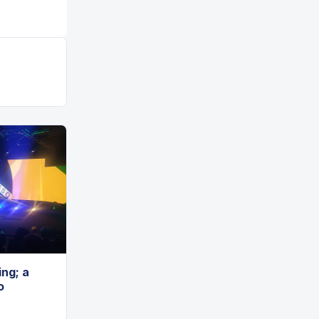
ng; a
o