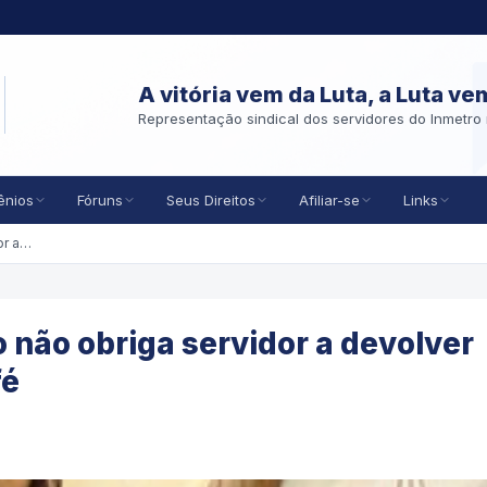
A vitória vem da Luta, a Luta ve
Representação sindical dos servidores do Inmetro 
ênios
Fóruns
Seus Direitos
Afiliar-se
Links
Equívoco da administração não obriga servidor a devolver valores recebidos de boa-fé
 não obriga servidor a devolver
fé