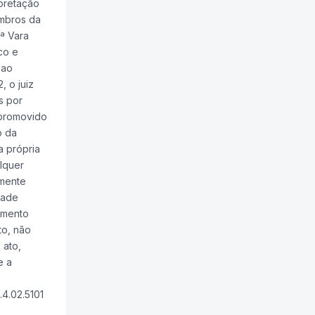
pretação
embros da
ª Vara
co e
 ao
 o juiz
s por
 promovido
o da
a própria
lquer
omente
dade
imento
to, não
 ato,
e a
.4.02.5101