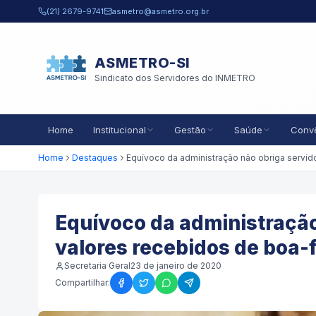
Pular para o conteúdo principal
(21) 2679-9741
asmetro@asmetro.org.br
ASMETRO-SI
Sindicato dos Servidores do INMETRO
Home
Institucional
Gestão
Saúde
Conv
Home
Destaques
Equívoco da administração
valores recebidos de boa-
Secretaria Geral
23 de janeiro de 2020
Compartilhar: