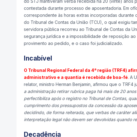
do STJ mantiveram verba recebida há 20 (vinte) anos p
contestada durante processo de aposentadoria. Em ofíc
correspondente às horas extras incorporadas durante o
do Tribunal de Contas da União (TCU), o qual exigiu t
servidora pública recorreu ao Tribunal de Contas da Un
segurança jurídica e a impossibilidade de reposição ao
provimento ao pedido, e o caso foi judicializado.
Incabível
O Tribunal Regional Federal da 4ª região (TRF4) afi
administrativo e a quantia é recebida de boa-fé
.
A U
relator, ministro Herman Benjamin, afirmou que o TRF4 
a administração retirar rubrica paga há mais de 20 ano
perfectibiliza após o registro no Tribunal de Contas, q
cumprimento dos pressupostos da concessão da aposen
decidindo, de forma reiterada, que verbas de caráter a
interpretação legal não devem ser devolvidas quando re
Decadência