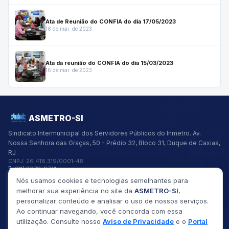
Ata de Reunião do CONFIA do dia 17/05/2023
18 de mai. de 2023
Ata da reunião do CONFIA do dia 15/03/2023
16 de mar. de 2023
ASMETRO-SI
Sindicato Intermunicipal dos Servidores Públicos do Inmetro.
Av.
Nossa Senhora das Graças, 50 - Prédio 32, Bloco 31, Duque de Caxias,
RJ
CNPJ:
26.418.319/0001-48
(21) 2679-9741
asmetro@asmetro.org.br
Nós usamos cookies e tecnologias semelhantes para
Links Rápidos
melhorar sua experiência no site da
ASMETRO-SI
,
Institucional
personalizar conteúdo e analisar o uso de nossos serviços.
Gestão
Ao continuar navegando, você concorda com essa
Saúde
utilização. Consulte nosso
Aviso de Privacidade
e o
Portal
Convênios