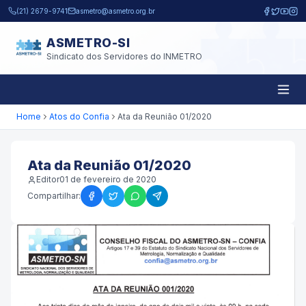
Pular para o conteúdo principal
(21) 2679-9741
asmetro@asmetro.org.br
ASMETRO-SI
Sindicato dos Servidores do INMETRO
Home
Atos do Confia
Ata da Reunião 01/2020
Ata da Reunião 01/2020
Editor
01 de fevereiro de 2020
Compartilhar: