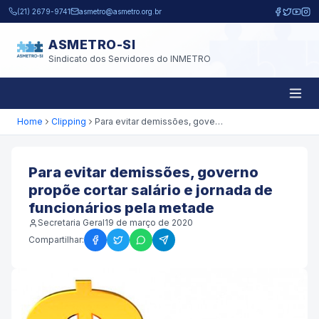
Pular para o conteúdo principal
(21) 2679-9741
asmetro@asmetro.org.br
ASMETRO-SI
Sindicato dos Servidores do INMETRO
Home
Clipping
Para evitar demissões, governo propõe cortar salário e jornada de funcionários pela metade
Para evitar demissões, governo
propõe cortar salário e jornada de
funcionários pela metade
Secretaria Geral
19 de março de 2020
Compartilhar: