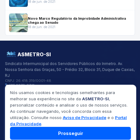
julho de 2022
18 de jun. de 2021
Novo Marco Regulatório da Improbidade Administrativa
chega ao Senado
18 de jun. de 2021
ASMETRO-SI
Sindicato Intermunicipal dos Servidores Públicos do Inmetro.
Av.
Nossa Senhora das Graças, 50 - Prédio 32, Bloco 31, Duque de Caxias,
RJ
CNPJ:
26.418.319/0001-48
(21) 2679-9741
asmetro@asmetro.org.br
Nós usamos cookies e tecnologias semelhantes para
Links Rápidos
melhorar sua experiência no site da
ASMETRO-SI
,
Institucional
personalizar conteúdo e analisar o uso de nossos serviços.
Gestão
Ao continuar navegando, você concorda com essa
Saúde
utilização. Consulte nosso
Aviso de Privacidade
e o
Portal
Convênios
da Privacidade
.
Fóruns
Seus Direitos
Prosseguir
©
2026
ASMETRO-SI
Todos os direitos reservados