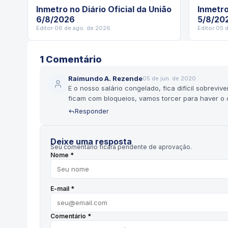
Inmetro no Diário Oficial da União
Inmetro
6/8/2026
5/8/20
Editor
·
06 de ago. de 2026
Editor
·
05 
1
Comentário
Raimundo A. Rezende
05 de jun. de 2020
E o nosso salário congelado, fica difícil sobrevi
ficam com bloqueios, vamos torcer para haver o 
Responder
Deixe uma resposta
Seu comentário ficará pendente de aprovação.
Nome *
E-mail *
Comentário *