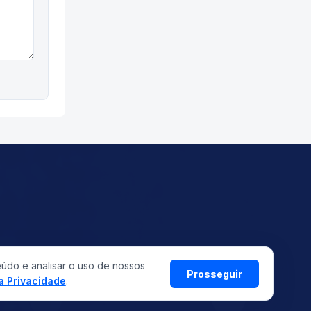
eúdo e analisar o uso de nossos
©
2026
ASMETRO-SI
Prosseguir
Todos os direitos reservados
da Privacidade
.