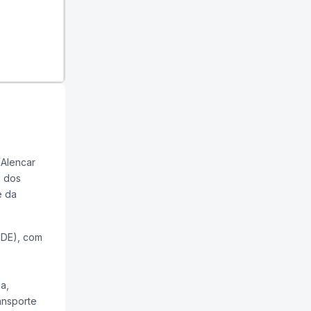
 Alencar
; dos
e da
o (FNDE), com
a,
ansporte