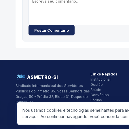
Postar Comentário
Links Rápidos
ASMETRO-SI
Institucional
Gestão
Sindicato Intermunicipal dos Servidores
Saúde
Públicos do Inmetro.
Av. Nossa Senhora das
Convênios
Graças, 50 - Prédio 32, Bloco 31, Duque de
Fóruns
Caxias, RJ
Seus Direitos
CNPJ:
26.418.319/0001-48
Nós usamos cookies e tecnologias semelhantes para mel
(21) 2679-9741
asmetro@asmetro.org.br
serviços. Ao continuar navegando, você concorda com e