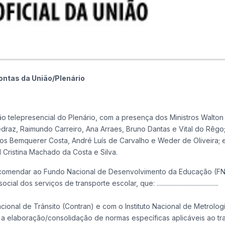
ontas da União/Plenário
ão telepresencial do Plenário, com a presença dos Ministros Walton
draz, Raimundo Carreiro, Ana Arraes, Bruno Dantas e Vital do Rêgo
cos Bemquerer Costa, André Luís de Carvalho e Weder de Oliveira; 
 Cristina Machado da Costa e Silva.
............................. 9.2. Recomendar ao Fundo Nacional de Desenvolvimento da Educaçã
 serviços de transporte escolar, que: .........................................
cional de Trânsito (Contran) e com o Instituto Nacional de Metrologi
a a elaboração/consolidação de normas específicas aplicáveis ao tr