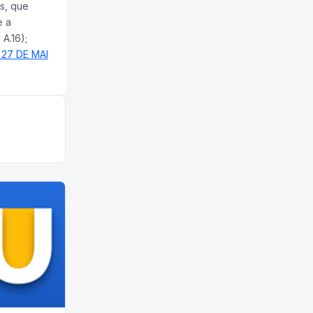
s, que
e a
A.16);
 27 DE MAI