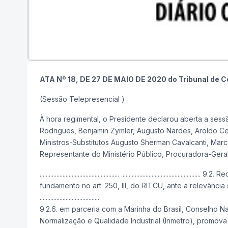
ATA Nº 18, DE 27 DE MAIO DE 2020 do
Tribunal de C
(Sessão Telepresencial )
À hora regimental, o Presidente declarou aberta a sess
Rodrigues, Benjamin Zymler, Augusto Nardes, Aroldo Ce
Ministros-Substitutos Augusto Sherman Cavalcanti, Mar
Representante do Ministério Público, Procuradora-Geral
.................................................... .......................
fundamento no art. 250, III, do RITCU, ante a relevância social dos
.......................................
9.2.6. em parceria com a Marinha do Brasil, Conselho Na
Normalização e Qualidade Industrial (Inmetro), promov