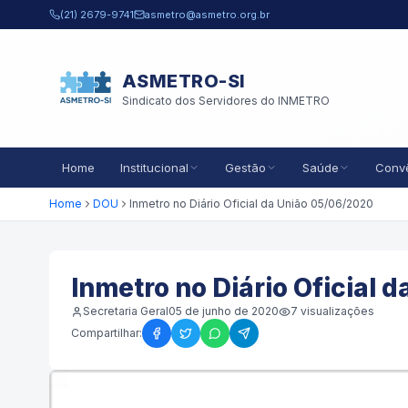
Pular para o conteúdo principal
(21) 2679-9741
asmetro@asmetro.org.br
ASMETRO-SI
Sindicato dos Servidores do INMETRO
Home
Institucional
Gestão
Saúde
Conv
Home
DOU
Inmetro no Diário Oficial da União 05/06/2020
Inmetro no Diário Oficial 
Secretaria Geral
05 de junho de 2020
7
visualizações
Compartilhar: