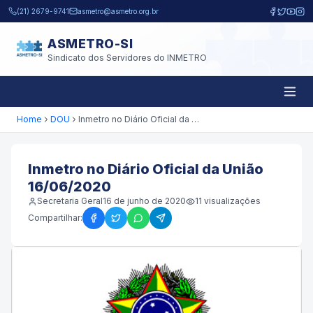
Pular para o conteúdo principal
(21) 2679-9741
asmetro@asmetro.org.br
ASMETRO-SI
Sindicato dos Servidores do INMETRO
Home
DOU
Inmetro no Diário Oficial da União 16/06/2020
Inmetro no Diário Oficial da União
16/06/2020
Secretaria Geral
16 de junho de 2020
11
visualizações
Compartilhar: