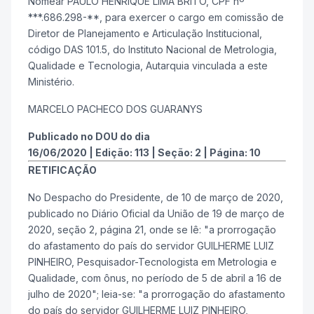
Nomear PAULO HENRIQUE LIMA BRITO, CPF nº
***.686.298-**, para exercer o cargo em comissão de
Diretor de Planejamento e Articulação Institucional,
código DAS 101.5, do Instituto Nacional de Metrologia,
Qualidade e Tecnologia, Autarquia vinculada a este
Ministério.
MARCELO PACHECO DOS GUARANYS
Publicado no DOU do dia
16/06/2020
|
Edição:
113
|
Seção: 2
|
Página:
10
RETIFICAÇÃO
No Despacho do Presidente, de 10 de março de 2020,
publicado no Diário Oficial da União de 19 de março de
2020, seção 2, página 21, onde se lê: "a prorrogação
do afastamento do país do servidor GUILHERME LUIZ
PINHEIRO, Pesquisador-Tecnologista em Metrologia e
Qualidade, com ônus, no período de 5 de abril a 16 de
julho de 2020"; leia-se: "a prorrogação do afastamento
do país do servidor GUILHERME LUIZ PINHEIRO,