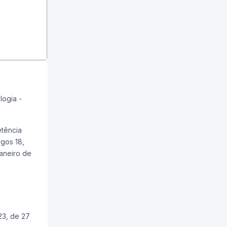
logia -
tência
igos 18,
janeiro de
23, de 27