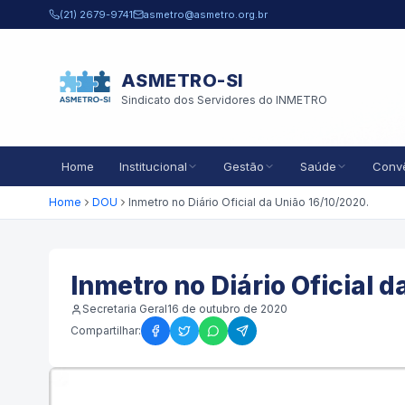
Pular para o conteúdo principal
(21) 2679-9741
asmetro@asmetro.org.br
ASMETRO-SI
Sindicato dos Servidores do INMETRO
Home
Institucional
Gestão
Saúde
Conv
Home
DOU
Inmetro no Diário Oficial da União 16/10/2020.
Inmetro no Diário Oficial 
Secretaria Geral
16 de outubro de 2020
Compartilhar: