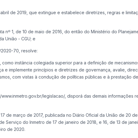
bril de 2019, que extingue e estabelece diretrizes, regras e limita
a nº 1, de 10 de maio de 2016, do então do Ministério do Planejam
da União - CGU; e
2020-70, resolve:
GI, como instância colegiada superior para a definição de mecanismo
ça e implemente princípios e diretrizes de governança, avalie, dire
mos, com vistas à condução de políticas públicas e à prestação de
p://www.inmetro.gov.br/legislacao/, disporá das demais informações re
e 17 de março de 2017, publicada no Diário Oficial da União de 20 d
 de Serviço do Inmetro de 17 de janeiro de 2018, e 16, de 13 de jane
eiro de 2020.