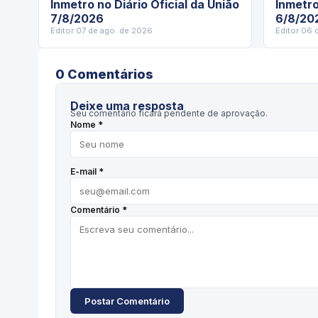
Inmetro no Diário Oficial da União
Inmetro
7/8/2026
6/8/20
Editor
·
07 de ago. de 2026
Editor
·
06 
0
Comentário
s
Deixe uma resposta
Seu comentário ficará pendente de aprovação.
Nome *
E-mail *
Comentário *
Postar Comentário