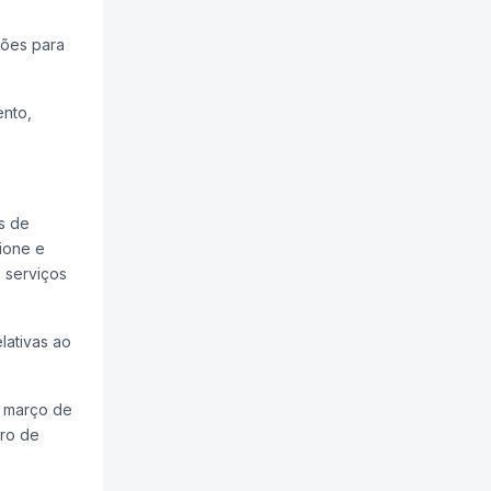
ções para
ento,
s de
cione e
 serviços
lativas ao
e março de
iro de