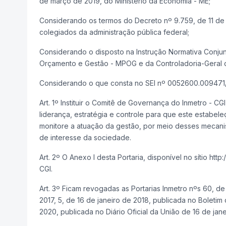
de março de 2019, do Ministério da Economia - ME;
Considerando os termos do Decreto nº 9.759, de 11 de a
colegiados da administração pública federal;
Considerando o disposto na Instrução Normativa Conjunt
Orçamento e Gestão - MPOG e da Controladoria-Geral 
Considerando o que consta no SEI nº 0052600.009471/
Art. 1º Instituir o Comitê de Governança do Inmetro - C
liderança, estratégia e controle para que este estabele
monitore a atuação da gestão, por meio desses mecanis
de interesse da sociedade.
Art. 2º O Anexo I desta Portaria, disponível no sítio htt
CGI.
Art. 3º Ficam revogadas as Portarias Inmetro nºs 60, d
2017, 5, de 16 de janeiro de 2018, publicada no Boletim
2020, publicada no Diário Oficial da União de 16 de jan