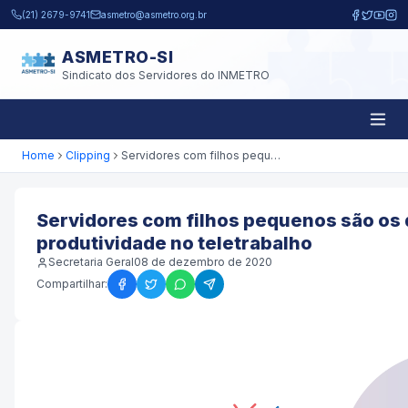
Pular para o conteúdo principal
(21) 2679-9741
asmetro@asmetro.org.br
ASMETRO-SI
Sindicato dos Servidores do INMETRO
Home
Clipping
Servidores com filhos pequenos são os que sentem maior queda de produtividade no teletrabalho
Servidores com filhos pequenos são os
produtividade no teletrabalho
Secretaria Geral
08 de dezembro de 2020
Compartilhar: