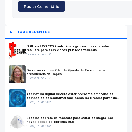
Postar Comentário
ARTIGOS RECENTES
O PL da LDO 2022 autoriza o governo a conceder
reajuste para servidores públicos federais
19 de abr. de 2021
Governo nomeia Claudia Queda de Toledo para
presidência da Capes
16 de abr. de 2021
Assinatura digital deverá estar presente em todas as
bombas de combustível fabricadas no Brasil a partir de
julho de 2022
18 de jun. de 2021
Escolha correta da máscara para evitar contágio das
novas cepas do coronavírus
18 de jun. de 2021