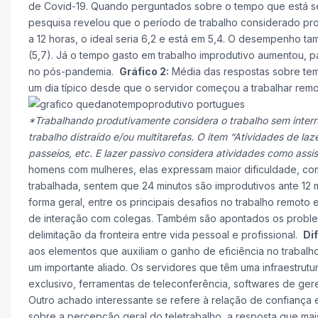
de Covid-19. Quando perguntados sobre o tempo que está se
pesquisa revelou que o período de trabalho considerado pro
a 12 horas, o ideal seria 6,2 e está em 5,4. O desempenho t
(5,7). Já o tempo gasto em trabalho improdutivo aumentou, 
no pós-pandemia.
Gráfico 2:
Média das respostas sobre tem
um dia típico desde que o servidor começou a trabalhar re
*Trabalhando produtivamente considera o trabalho sem inter
trabalho distraído e/ou multitarefas. O item “Atividades de la
passeios, etc. E lazer passivo considera atividades como assist
homens com mulheres, elas expressam maior dificuldade, co
trabalhada, sentem que 24 minutos são improdutivos ante 12 
forma geral, entre os principais desafios no trabalho remoto 
de interação com colegas. Também são apontados os problem
delimitação da fronteira entre vida pessoal e profissional.
Di
aos elementos que auxiliam o ganho de eficiência no trabalh
um importante aliado. Os servidores que têm uma infraestrutu
exclusivo, ferramentas de teleconferência, softwares de ger
Outro achado interessante se refere à relação de confianç
sobre a percepção geral do teletrabalho, a resposta que mai