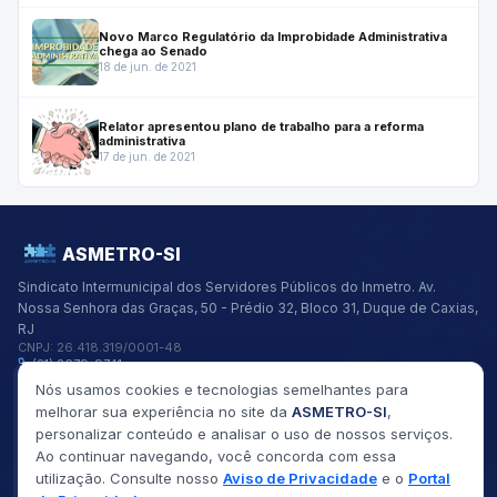
Novo Marco Regulatório da Improbidade Administrativa
chega ao Senado
18 de jun. de 2021
Relator apresentou plano de trabalho para a reforma
administrativa
17 de jun. de 2021
ASMETRO-SI
Sindicato Intermunicipal dos Servidores Públicos do Inmetro.
Av.
Nossa Senhora das Graças, 50 - Prédio 32, Bloco 31, Duque de Caxias,
RJ
CNPJ:
26.418.319/0001-48
(21) 2679-9741
asmetro@asmetro.org.br
Nós usamos cookies e tecnologias semelhantes para
Links Rápidos
melhorar sua experiência no site da
ASMETRO-SI
,
Institucional
personalizar conteúdo e analisar o uso de nossos serviços.
Gestão
Ao continuar navegando, você concorda com essa
Saúde
utilização. Consulte nosso
Aviso de Privacidade
e o
Portal
Convênios