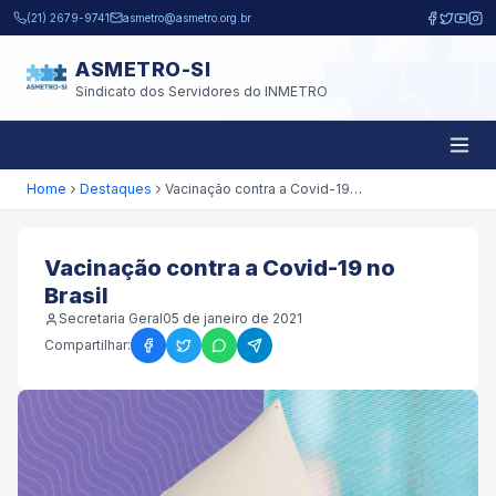
Pular para o conteúdo principal
(21) 2679-9741
asmetro@asmetro.org.br
ASMETRO-SI
Sindicato dos Servidores do INMETRO
Home
Destaques
Vacinação contra a Covid-19 no Brasil
Vacinação contra a Covid-19 no
Brasil
Secretaria Geral
05 de janeiro de 2021
Compartilhar: