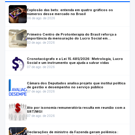
Explosão das bets: entenda em quatro gráficos os
números desse mercado no Brasil
06 de ago. de 2026
Primeiro Centro de Protonterapia do Brasil reforça a
importância da mensuração do Lucro Social em
investimentos estratégicos para a saúde
03 de ago. de 2026
Cronotacógrafo e a Lei 15.485/2026: Metrologia, Lucro
Social e um instrumento que ajuda a salvar vidas
07 de ago. de 2026
Câmara dos Deputados analisa projeto que institui política
de gestão e desempenho no serviço público
07 de ago. de 2026
Ato por isonomia remuneratória resulta em reunião com a
SRT/MGI
07 de ago. de 2026
Declarações de ministro da Fazenda geram polêmica :