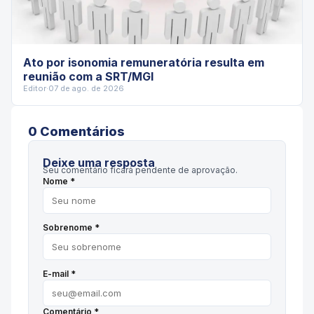
Ato por isonomia remuneratória resulta em
reunião com a SRT/MGI
Editor
·
07 de ago. de 2026
0
Comentário
s
Deixe uma resposta
Seu comentário ficará pendente de aprovação.
Nome *
Sobrenome *
E-mail *
Comentário *