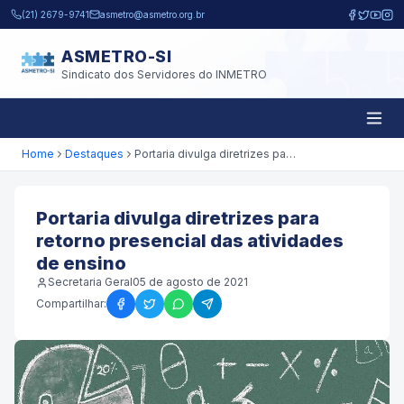
Pular para o conteúdo principal
(21) 2679-9741
asmetro@asmetro.org.br
ASMETRO-SI
Sindicato dos Servidores do INMETRO
Home
Destaques
Portaria divulga diretrizes para retorno presencial das atividades de ensino
Portaria divulga diretrizes para
retorno presencial das atividades
de ensino
Secretaria Geral
05 de agosto de 2021
Compartilhar: