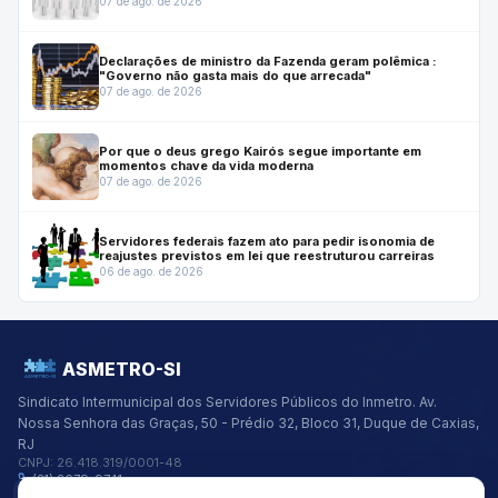
07 de ago. de 2026
Declarações de ministro da Fazenda geram polêmica :
"Governo não gasta mais do que arrecada"
07 de ago. de 2026
Por que o deus grego Kairós segue importante em
momentos chave da vida moderna
07 de ago. de 2026
Servidores federais fazem ato para pedir isonomia de
reajustes previstos em lei que reestruturou carreiras
06 de ago. de 2026
ASMETRO-SI
Sindicato Intermunicipal dos Servidores Públicos do Inmetro.
Av.
Nossa Senhora das Graças, 50 - Prédio 32, Bloco 31, Duque de Caxias,
RJ
CNPJ:
26.418.319/0001-48
(21) 2679-9741
asmetro@asmetro.org.br