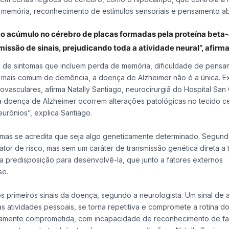
o, memória, reconhecimento de estímulos sensoriais e pensamento ab
o acúmulo no cérebro de placas formadas pela proteína beta-
issão de sinais, prejudicando toda a atividade neural”, afirma
 de sintomas que incluem perda de memória, dificuldade de pensa
 mais comum de demência, a doença de Alzheimer não é a única. E
asculares, afirma Natally Santiago, neurocirurgiã do Hospital San
 doença de Alzheimer ocorrem alterações patológicas no tecido ce
urônios”, explica Santiago.
 mas se acredita que seja algo geneticamente determinado. Segun
tor de risco, mas sem um caráter de transmissão genética direta a 
a predisposição para desenvolvê-la, que junto a fatores externos
se.
primeiros sinais da doença, segundo a neurologista. Um sinal de a
 atividades pessoais, se torna repetitiva e compromete a rotina do
ivamente comprometida, com incapacidade de reconhecimento de fam