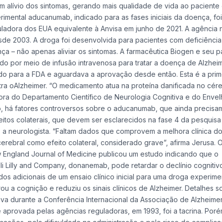
alívio dos sintomas, gerando mais qualidade de vida ao paciente
rimental aducanumab, indicado para as fases iniciais da doença, f
uladora dos EUA equivalente à Anvisa em junho de 2021. A agência 
e 2003. A droga foi desenvolvida para pacientes com deficiência 
ça – não apenas aliviar os sintomas. A farmacêutica Biogen e seu p
o por meio de infusão intravenosa para tratar a doença de Alzhei
do para a FDA e aguardava a aprovação desde então. Esta é a prim
ra oAlzheimer. “O medicamento atua na proteína danificada no cér
ora do Departamento Científico de Neurologia Cognitiva e do Enve
o, há fatores controversos sobre o aducanumab, que ainda precisa
eitos colaterais, que devem ser esclarecidos na fase 4 da pesquisa
 neurologista. “Faltam dados que comprovem a melhora clínica do
rebral como efeito colateral, considerado grave”, afirma Jerusa. O
England Journal of Medicine publicou um estudo indicando que o
li Lilly and Company, donanemab, pode retardar o declínio cogniti
os adicionais de um ensaio clínico inicial para uma droga experimen
 a cognição e reduziu os sinais clínicos de Alzheimer. Detalhes s
iva durante a Conferência Internacional da Associação de Alzheime
e aprovada pelas agências reguladoras, em 1993, foi a tacrina. Por