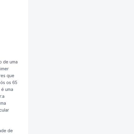
ro de uma
eimer
res que
pós os 65
e é uma
r:a
uma
cular
dade de