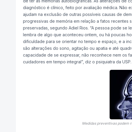
de ter as memórias autobiográficas. As alterações de 
diagnóstico é clínico, feito por avaliação médica. Nã
ajudam na exclusão de outras possíveis causas de demênc
progressivas de memória em relação a fatos recentes s
preservadas, segundo Adiel Rios. “A pessoa pode se l
lembra de algo que aconteceu ontem, ou há poucas hor
dificuldade para se orientar no tempo e espaço, e a i
são alterações do sono, agitação ou apatia e até quadro
capacidade de se expressar, não reconhece nem os fa
cuidadores em tempo integral”, diz o psiquiatra da USP.
Medidas preventivas podem r