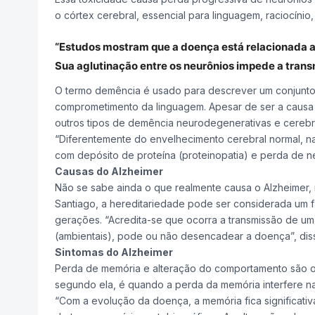
o córtex cerebral, essencial para linguagem, raciocíni
“Estudos mostram que a doença está relacionada a
Sua aglutinação entre os neurônios impede a transm
O termo demência é usado para descrever um conjunto
comprometimento da linguagem. Apesar de ser a causa
outros tipos de demência neurodegenerativas e cerebrov
“Diferentemente do envelhecimento cerebral normal, na
com depósito de proteína (proteinopatia) e perda de ne
Causas do Alzheimer
Não se sabe ainda o que realmente causa o Alzheimer,
Santiago, a hereditariedade pode ser considerada um fa
gerações. “Acredita-se que ocorra a transmissão de um
(ambientais), pode ou não desencadear a doença”, dis
Sintomas do Alzheimer
Perda de memória e alteração do comportamento são os 
segundo ela, é quando a perda da memória interfere nas
“Com a evolução da doença, a memória fica significat