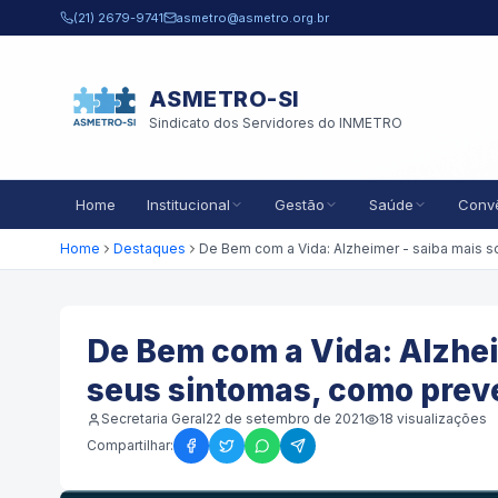
Pular para o conteúdo principal
(21) 2679-9741
asmetro@asmetro.org.br
ASMETRO-SI
Sindicato dos Servidores do INMETRO
Home
Institucional
Gestão
Saúde
Conv
Home
Destaques
De Bem com a Vida: Alzhei
seus sintomas, como preven
Secretaria Geral
22 de setembro de 2021
18
visualizações
Compartilhar: