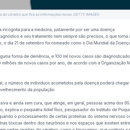
ão do cérebro que fixa as informações novas. GETTY IMAGES
 incógnita para a medicina, justamente por ser uma doença
agnóstico e seu tratamento nem sempre são precisos, o que torna 
so, o dia 21 de setembro foi nomeado como o Dia Mundial da Doenç
lguma forma de demência, e 100 mil novos casos são diagnosticado
0 milhões de novos casos por ano, de acordo com a Organização M
nal, o número de indivíduos acometidos pela doença poderá chegar
nvelhecimento da população.
iva e ainda sem cura, que atinge, em geral, pessoas acima dos 65
xplica o psiquiatra Adiel Rios, pesquisador do Instituto de Psiqui
quando o processamento de certas proteínas do sistema nervoso ce
ínas tóxicas dentro dos neurônios e nos espaços que existem entre
 em certas regiões do cérebro, como o hipocampo, que controla a 