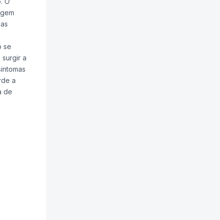
. O
magem
has
o se
surgir a
sintomas
rde a
a de