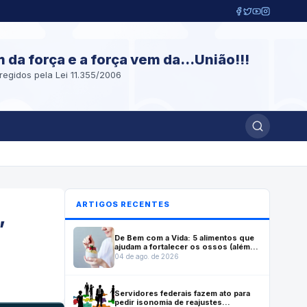
m da força e a força vem da...União!!!
regidos pela Lei 11.355/2006
ARTIGOS RECENTES
,
De Bem com a Vida: 5 alimentos que
ajudam a fortalecer os ossos (além
do leite)
04 de ago. de 2026
Servidores federais fazem ato para
pedir isonomia de reajustes