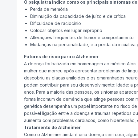
O psiquiatra indica como os principais sintomas d
Perda de memória
Diminuição da capacidade de juízo e de crítica
Dificuldade de raciocínio
Colocar objetos em lugar impróprio
Alterações frequentes de humor e comportamento
Mudanças na personalidade, e a perda da iniciativa p
Fatores de risco para o Alzheimer
A doença foi batizada em homenagem ao médico Alois A
mulher que morreu após apresentar problemas de lingu
descobriu as placas amiloides e os emaranhados neurof
podem contribuir para seu desenvolvimento: Idade: a 
anos. Para a maioria das pessoas, os sintomas aparece
forma incomum de demência que atinge pessoas com meno
genética desempenha um papel importante no risco de 
possível ligação entre a doença e traumas repetidos o
aumenta com problemas cardíacos, como hipertensão, co
Tratamento do Alzheimer
Como o Alzheimer ainda é uma doença sem cura, alguns