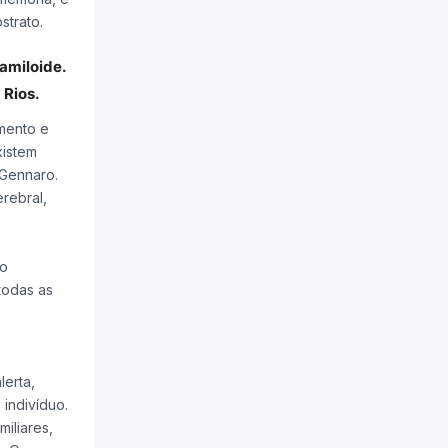
strato.
amiloide.
 Rios.
mento e
xistem
 Gennaro.
rebral,
do
todas as
lerta,
 indivíduo.
iliares,