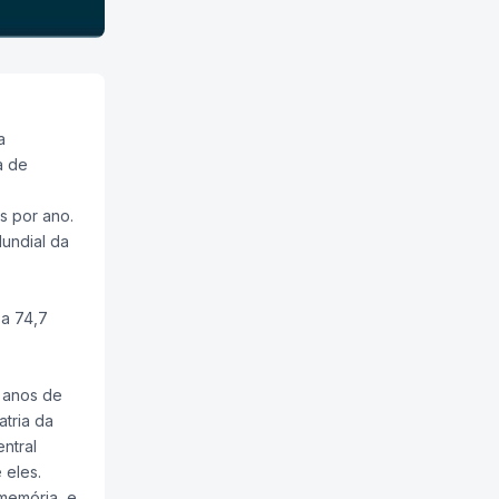
a
a de
s por ano.
undial da
 a 74,7
 anos de
atria da
ntral
 eles.
memória, e