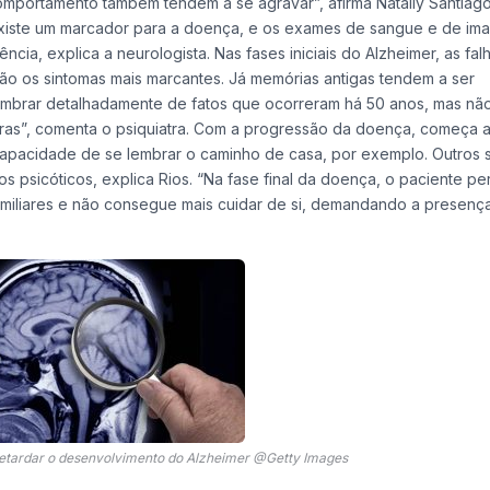
comportamento também tendem a se agravar”, afirma Natally Santiago
o existe um marcador para a doença, e os exames de sangue e de i
ia, explica a neurologista. Nas fases iniciais do Alzheimer, as fal
ão os sintomas mais marcantes. Já memórias antigas tendem a ser
embrar detalhadamente de fatos que ocorreram há 50 anos, mas nã
as”, comenta o psiquiatra. Com a progressão da doença, começa a 
ncapacidade de se lembrar o caminho de casa, por exemplo. Outros 
s psicóticos, explica Rios. “Na fase final da doença, o paciente pe
miliares e não consegue mais cuidar de si, demandando a presenç
etardar o desenvolvimento do Alzheimer @Getty Images