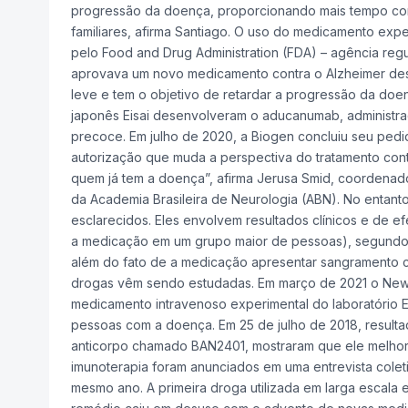
progressão da doença, proporcionando mais tempo com 
familiares, afirma Santiago. O uso do medicamento expe
pelo Food and Drug Administration (FDA) – agência reg
aprovava um novo medicamento contra o Alzheimer desd
leve e tem o objetivo de retardar a progressão da doen
japonês Eisai desenvolveram o aducanumab, administrad
precoce. Em julho de 2020, a Biogen concluiu seu pedi
autorização que muda a perspectiva do tratamento cont
quem já tem a doença”, afirma Jerusa Smid, coordenad
da Academia Brasileira de Neurologia (ABN). No entant
esclarecidos. Eles envolvem resultados clínicos e de ef
a medicação em um grupo maior de pessoas), segundo a
além do fato de a medicação apresentar sangramento ce
drogas vêm sendo estudadas. Em março de 2021 o New 
medicamento intravenoso experimental do laboratório E
pessoas com a doença. Em 25 de julho de 2018, resultad
anticorpo chamado BAN2401, mostraram que ele melhorou
imunoterapia foram anunciados em uma entrevista colet
mesmo ano. A primeira droga utilizada em larga escala 