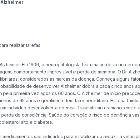
o Alzheimer
:
ara realizar tarefas
lzheimer. Em 1906, o neuropatologista fez uma autópsia no céreb
agem, comportamento imprevisível e perda de memória. O Dr. Alzh
ibrilares, considerados as marcas da doença. Conheça alguns fato
probabilidade de desenvolver Alzheimer dobra a cada cinco anos a
m pela primeira vez após os 60 anos. O Alzheimer de início precoc
s de 65 anos e geralmente tem fator hereditário. História familia
um indivíduo desenvolver a doença. Traumatismo craniano: existe 
u perda de consciência. Saúde do coração:o risco de demência vas
lesterol alto e diabetes.
 medicamentos são indicados para estabilizar ou reduzir a veloci