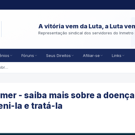
A vitória vem da Luta, a Luta ve
Representação sindical dos servidores do Inmetro 
ênios
Fóruns
Seus Direitos
Afiliar-se
Links
De Bem com a Vida: Alzheimer - saiba mais sobre a doença, seus sintomas, como preveni-la e tratá-la
mer - saiba mais sobre a doença
i-la e tratá-la