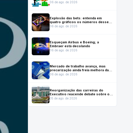
previstos em lei que reestruturou
06 de ago. de 2026
carreiras
Explosão das bets: entenda em
quatro gráficos os números desse
mercado no Brasil
06 de ago. de 2026
Esqueçam Airbus e Boeing; a
Embraer está decolando
06 de ago. de 2026
Mercado de trabalho avança, mas
precarização ainda freia melhora das
condições de emprego, mostra
06 de ago. de 2026
Dieese
Reorganização das carreiras do
Executivo reacende debate sobre o
futuro institucional do Inmetro
05 de ago. de 2026