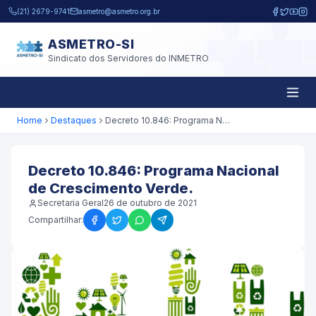
Pular para o conteúdo principal
(21) 2679-9741
asmetro@asmetro.org.br
ASMETRO-SI
Sindicato dos Servidores do INMETRO
Home
Destaques
Decreto 10.846: Programa Nacional de Crescimento Verde.
Decreto 10.846: Programa Nacional
de Crescimento Verde.
Secretaria Geral
26 de outubro de 2021
Compartilhar: