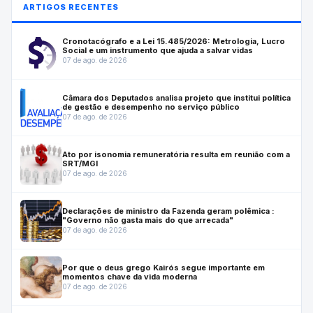
ARTIGOS RECENTES
Cronotacógrafo e a Lei 15.485/2026: Metrologia, Lucro
Social e um instrumento que ajuda a salvar vidas
07 de ago. de 2026
Câmara dos Deputados analisa projeto que institui política
de gestão e desempenho no serviço público
07 de ago. de 2026
Ato por isonomia remuneratória resulta em reunião com a
SRT/MGI
07 de ago. de 2026
Declarações de ministro da Fazenda geram polêmica :
"Governo não gasta mais do que arrecada"
07 de ago. de 2026
Por que o deus grego Kairós segue importante em
momentos chave da vida moderna
07 de ago. de 2026