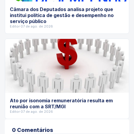
Câmara dos Deputados analisa projeto que
institui política de gestão e desempenho no
serviço público
Editor
·
07 de ago. de 2026
Ato por isonomia remuneratória resulta em
reunião com a SRT/MGI
Editor
·
07 de ago. de 2026
0
Comentário
s